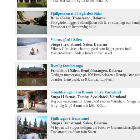
/höst. Här kan du cykla leden mellan R...
Fjällpensionat Försgården Sälen
Rum i Sälen, Transtrand, Dalarna
Försgården ligger i Sälenfjällen och är ett charmigt och famil
Pensionat i en hemtrevlig miljö...
Vikens gård i Sälen
Stuga i Transtrand, Sälen, Dalarna
Vikens Gård är en charmig gård som ligger precis intill
Västerdalälven. Äldsta huset är från sekel...
Rymlig familjestuga
Fritidshus i Sälen, Hemfjällstangen, Dalarna
Gedigen timmerstuga på 106 kvm belägen i Hemfjällstangen
ovanför Transtrand, ca 8 km från Lindval...
6-bäddsstuga nära Branäs norra Värmland
Stuga i Likenäs, Torsby, Sysslebäck, Värmland
Hej och välkomna till Transtrand i norra Värmland. Stugan
är rymlig är på 4 rum och kök. Kök...
Fjällstugor i Transtrand
Stuga i Transtrand, Sälen, Dalarna
Vi hyr ut två stugor belägna vid foten av Gammelsätersfjället
Transtrand, ca 8 km från Sälen. ...