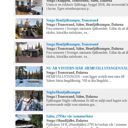
Stuga i Kläppen, Transtrand, Sälen, Dalarna
Unna er en exklusiv fjällstuga, byggd 2018, där avresestäd i
i hyran. Egen utomhusjacuzzi p...
Stuga Hemfjällstangen, Transtrand
Stuga i Transtrand, Sälen, Hemfjällstangen, Dalarna
Fira semester i Sveriges närmaste fjällområde. Gillar du att å
skidor, köra/åka snöskoter, va...
Stuga Hemfjällstangen, Transtrand
Stuga i Transtrand, Sälen, Hemfjällstangen, Dalarna
Fira semester i Sveriges närmaste fjällområde. Gillar du att å
skidor, köra/åka snöskoter, va...
NU ÄR VINTERN HÄR -HEMFJÄLLSTANGEN/SÄ
Stuga i Transtrand, Dalarna
HEMFJÄLLSTANGEN - som ligger avskilt men nära till
Sälens bästa längdåkning. Vill ni åka längdski...
StigIn/Hemfjällstangen
Stuga i Transtrand, Sälen, Dalarna
Fjällstugan StigIn välkomnar Er till en miljö med lugnet och
avstressande miljö som närmsta gra...
Sälen, 2795kr vår /sommar/höst
Stuga i Hundfjället, Dalarna
Fjällsåsen 14 B, (Hundfjället) 2795 kr/veckan vår / sommar