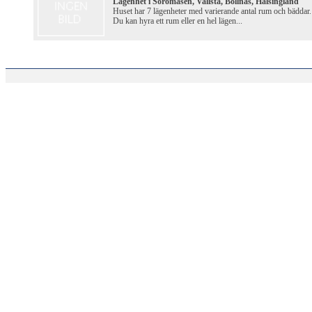
Lägenhet i Söromåsen, Vallsta, Bollnäs, Hälsingland
Huset har 7 lägenheter med varierande antal rum och bäddar.
Du kan hyra ett rum eller en hel lägen...