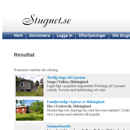
Hem
Annonsera
Logga in
Efterlysningar
Om Stugn
Resultat
3
annonser matchar din sökning.
Trevlig stuga vid Ljusnan
Stuga i Vallsta, Hälsingland
Lugnt läge i populära stugområdet Prästänge på Ljusnans
solsida. Sovrum med dubbelsäng och våni...
Familjevänligt i hjärtat av Hälsingland
Hus i Undersvik, Hälsingland
Hemtrevligt och charmigt hus med året-runt standard. Utsikt
över Ljusnan med närheten till populär...
Sommarboende