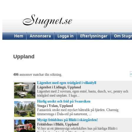
Hem
Annonsera
Logga in
Efterlysningar
Om Stugn
Uppland
<
406
annonser matchar din sökning.
Lägenhet med egen trädgård i villaidyll
Lägenhet i Lidingö, Uppland
Lägenhet med 2 sovrum, egen entré, bastu, dusch, wc, pentry och
trädgård med uteplats. I lugn...
Härlig utsikt och frid på Svanviken
Stuga i Yxlan, Uppland
Fantastisk utsikt med mycket båttrafik på fjärden. Charmig
timmerstuga i Dala-stil på naturtomt, ...
Mysigt fritidshus på Blidö i skärgården!
Fritidshus i Blidö, Uppland
Vi hyr ut ett jättemysigt sekelskiftes hus på härliga Blidö i