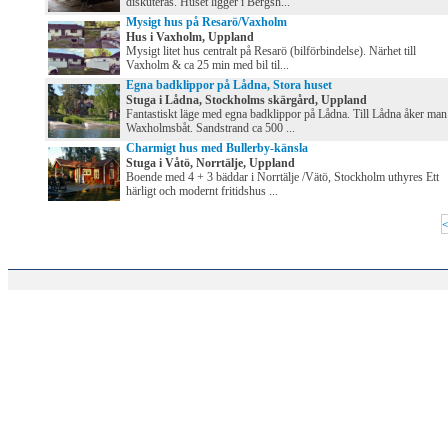
diskuteras. Huset ligger i Bergsh...
Mysigt hus på Resarö/Vaxholm
Hus i Vaxholm, Uppland
Mysigt litet hus centralt på Resarö (bilförbindelse). Närhet till
Vaxholm & ca 25 min med bil til...
Egna badklippor på Lådna, Stora huset
Stuga i Lådna, Stockholms skärgård, Uppland
Fantastiskt läge med egna badklippor på Lådna. Till Lådna åker man
Waxholmsbåt. Sandstrand ca 500 ...
Charmigt hus med Bullerby-känsla
Stuga i Våtö, Norrtälje, Uppland
Boende med 4 + 3 bäddar i Norrtälje /Vätö, Stockholm uthyres Ett
härligt och modernt fritidshus ...
<