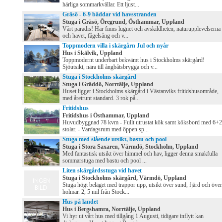
härliga sommarkvällar. Ett ljust...
Gräsö - 6-9 bäddar vid havsstranden
Stuga i Gräsö, Öregrund, Östhammar, Uppland
Vårt paradis! Här finns lugnet och avskildheten, naturupplevelserna
och havet, fågelsång och v...
Toppmodern villa i skärgårn Jul och nyår
Hus i Skälvik, Uppland
Toppmodernt underbart bekvämt hus i Stockholms skärgård!
Sjöutsikt, nära till ångbåtsbrygga och v...
Stuga i Stockholms skärgård
Stuga i Gräddö, Norrtälje, Uppland
Huset ligger i Stockholms skärgård i Västanviks fritidshusområde,
med åretrunt standard. 3 rok på...
Fritidshus
Fritidshus i Östhammar, Uppland
Huvudbyggnad 78 kvm - Fullt utrustat kök samt köksbord med 6+2
stolar. - Vardagsrum med öppen sp...
Stuga med slående utsikt, bastu och pool
Stuga i Stora Saxaren, Värmdö, Stockholm, Uppland
Med fantastisk utsikt över himmel och hav, ligger denna smakfulla
sommarstuga med bastu och pool ...
Liten skärgårdsstuga vid havet
Stuga i Stockholms skärgård, Värmdö, Uppland
Stuga högt beläget med trappor upp, utsikt över sund, fjärd och över
holmar. 2, 5 mil från Stock...
Hus på landet
Hus i Bergshamra, Norrtälje, Uppland
Vi hyr ut vårt hus med tillgång 1 Augusti, tidigare inflytt kan