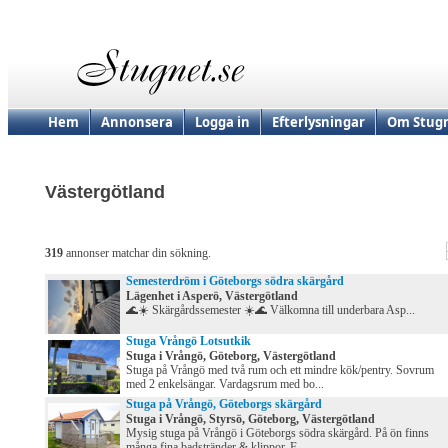
Hem
Annonsera
Logga in
Efterlysningar
Om Stugn
Västergötland
319
annonser matchar din sökning.
Semesterdröm i Göteborgs södra skärgård
Lägenhet i Asperö, Västergötland
🌊☀️ Skärgårdssemester ☀️🌊 Välkomna till underbara Asp...
Stuga Vrångö Lotsutkik
Stuga i Vrångö, Göteborg, Västergötland
Stuga på Vrångö med två rum och ett mindre kök/pentry. Sovrum
med 2 enkelsängar. Vardagsrum med bo...
Stuga på Vrångö, Göteborgs skärgård
Stuga i Vrångö, Styrsö, Göteborg, Västergötland
Mysig stuga på Vrångö i Göteborgs södra skärgård. På ön finns
många fina badstränder & klippor. F...