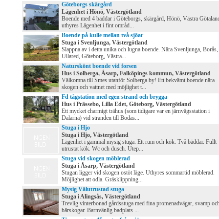
Göteborgs skärgård
Lägenhet i Hönö, Västergötland
Boende med 4 bäddar i Göteborgs, skärgård, Hönö, Västra Götalan
uthyres Lägenhet i fint områd...
Boende på kulle mellan två sjöar
Stuga i Svenljunga, Västergötland
Slappna av i detta unika och lugna boende. Nära Svenljunga, Borås,
Ullared, Göteborg, Västra...
Naturskönt boende vid forsen
Hus i Solberga, Åsarp, Falköpings kommun, Västergötland
Välkomna till Smes utanför Solberga by! Ett bekvämt boende nära
skogen och vattnet med möjlighet t...
Fd tågstation med egen strand och brygga
Hus i Prässebo, Lilla Edet, Göteborg, Västergötland
Ett mycket charmigt trähus (som tidigare var en järnvägsstation i
Dalarna) vid stranden till Bodas...
Stuga i Hjo
Stuga i Hjo, Västergötland
Lägenhet i gammal mysig stuga. Ett rum och kök. Två bäddar. Fullt
utrustat kök. Wc och dusch. Utep...
Stuga vid skogen möblerad
Stuga i Åsarp, Västergötland
Stugan ligger vid skogen ostöt läge. Uthyres sommartid möblerad.
Möjlighet att odla. Gräsklippning...
Mysig Välutrustad stuga
Stuga i Alingsås, Västergötland
Trevlig vinterbonad gårdsstuga med fina promenadvägar, svamp oc
bärskogar. Barnvänlig badplats ...