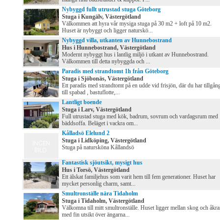
Nybyggd fullt utrustad stuga Göteborg
Stuga i Kungälv, Västergötland
Välkommen att hyra vår mysiga stuga på 30 m2 + loft på 10 m2.
Huset är nybyggt och ligger naturskö...
Nybyggd villa, utkanten av Hunnebostrand
Hus i Hunnebostrand, Västergötland
Modernt nybyggt hus i lantlig miljö i utkant av Hunnebostrand.
Välkommen till detta nybyggda och ...
Paradis med strandtomt 1h från Göteborg
Stuga i Sjöbonäs, Västergötland
Ett paradis med strandtomt på en udde vid frisjön, där du har tillgån
till spabad , bastuflotte,...
Lantligt boende
Stuga i Larv, Västergötland
Full utrustad stuga med kök, badrum, sovrum och vardagsrum med
bäddsoffa. Beläget i vackra om...
Kålladsö Elelund 2
Stuga i Lidköping, Västergötland
Stuga på natursköna Kållandsö
Fantastisk sjöutsikt, mysigt hus
Hus i Torsö, Västergötland
Ett älskat familjehus som varit hem till fem generationer. Huset har
mycket personlig charm, samt...
Smultronställe nära Tidaholm
Stuga i Tidaholm, Västergötland
Välkomna till mitt smultronställe. Huset ligger mellan skog och åkra
med fin utsikt över ängarna...