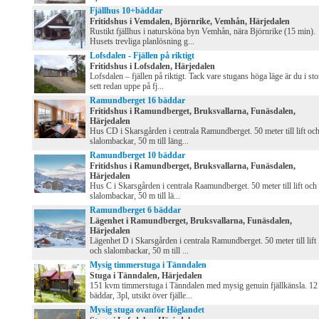
Fjällhus 10+bäddar
Fritidshus i Vemdalen, Björnrike, Vemhån, Härjedalen
Rustikt fjällhus i natursköna byn Vemhån, nära Björnrike (15 min).
Husets trevliga planlösning g...
Lofsdalen - Fjällen på riktigt
Fritidshus i Lofsdalen, Härjedalen
Lofsdalen – fjällen på riktigt. Tack vare stugans höga läge är du i sto
sett redan uppe på fj...
Ramundberget 16 bäddar
Fritidshus i Ramundberget, Bruksvallarna, Funäsdalen,
Härjedalen
Hus CD i Skarsgården i centrala Ramundberget. 50 meter till lift oc
slalombackar, 50 m till läng...
Ramundberget 10 bäddar
Fritidshus i Ramundberget, Bruksvallarna, Funäsdalen,
Härjedalen
Hus C i Skarsgården i centrala Raamundberget. 50 meter till lift och
slalombackar, 50 m till lä...
Ramundberget 6 bäddar
Lägenhet i Ramundberget, Bruksvallarna, Funäsdalen,
Härjedalen
Lägenhet D i Skarsgården i centrala Ramundberget. 50 meter till lift
och slalombackar, 50 m till ...
Mysig timmerstuga i Tänndalen
Stuga i Tänndalen, Härjedalen
151 kvm timmerstuga i Tänndalen med mysig genuin fjällkänsla. 12
bäddar, 3pl, utsikt över fjälle...
Mysig stuga ovanför Höglandet