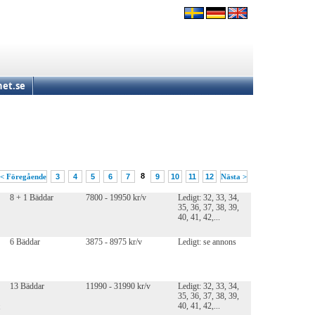
et.se
8
< Föregående
3
4
5
6
7
9
10
11
12
Nästa >
8 + 1 Bäddar
7800 - 19950 kr/v
Ledigt: 32, 33, 34,
35, 36, 37, 38, 39,
40, 41, 42,...
6 Bäddar
3875 - 8975 kr/v
Ledigt: se annons
13 Bäddar
11990 - 31990 kr/v
Ledigt: 32, 33, 34,
35, 36, 37, 38, 39,
40, 41, 42,...