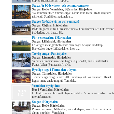
upp på Björnterassen, Toppst...
Stuga för både vinter- och sommarsemester
Stuga i Hede, Vemdalen, Björnrike, Härjedalen
Välkommen till en timmerstuga i natursköna Hede. Hede erbjuder
närhet till Sonfjällets nationalpar...
Stugor för både vinter och sommar!
Stuga i Oltjärn, Härjedalen
Båda stugorna är fullt utrustade med allt du behöver i ett kök, veran
i söderläge och bastu. Bå...
Fint semesterhus i Härjedalen
Stuga i Lillhärdal, Härjedalen
I Sveriges mest glesbefolkade men högst belägna landskap
Härjedalen ligger Lillhärdal, en liten b...
Trevlig stuga i Funäsfjällen
Stuga i Ljusnedal, Härjedalen
Vi har en timmerstuga som ligger i Ljusnedal, mitt i Fantastiska
Funäsfjällen (Funäsdalen), i Hä...
Rymlig stuga i Tänndalen uthyres
Stuga i Tänndalen, Härjedalen
Timmerstuga byggd under 2011 med mycket hög standard. Huset
ligger i nära anslutning till Tänndale...
Vemdalen mysigt hus
Hus i Vemdalen, Härjedalen
Fullt utrustat året hus mitt i byn Vemdalen. Se vemdalen.advero.se f
mer information.
Stugor i Härjedalen
Stuga i Hede, Härjedalen
Prisvärda stugor, 3-8 bäddar, nära skidspår, skoterleder, affärer och
alpina områden: Vemdalen...