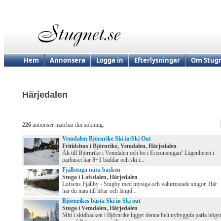
Hem
Annonsera
Logga in
Efterlysningar
Om Stugn
Härjedalen
226
annonser matchar din sökning.
Vemdalen Björnrike Ski in/Ski Out
Fritidshus i Björnrike, Vemdalen, Härjedalen
Åk till Björnrike i Vemdalen och bo i Erixonstugan! Lägenheten i
parhuset har 8+1 bäddar och ski i...
Fjällstuga nära backen
Stuga i Lofsdalen, Härjedalen
Lofsens Fjällby - Stugby med mysiga och välutrustade stugor. Här
har du nära till liftar och längd...
Björnrikes bästa Ski in Ski out
Stuga i Vemdalen, Härjedalen
Mitt i skidbacken i Björnrike ligger denna helt nybyggda pärla högst