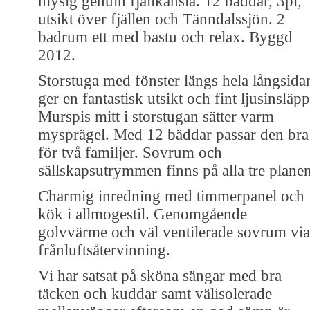
mysig genuin fjällkänsla. 12 bäddar, 3pl,
utsikt över fjällen och Tänndalssjön. 2
badrum ett med bastu och relax. Byggd
2012.
Storstuga med fönster längs hela långsida
ger en fantastisk utsikt och fint ljusinsläpp
Murspis mitt i storstugan sätter varm
mysprägel. Med 12 bäddar passar den bra
för två familjer. Sovrum och
sällskapsutrymmen finns på alla tre planen
Charmig inredning med timmerpanel och
kök i allmogestil. Genomgående
golvvärme och väl ventilerade sovrum via
frånluftsåtervinning.
Vi har satsat på sköna sängar med bra
täcken och kuddar samt välisolerade