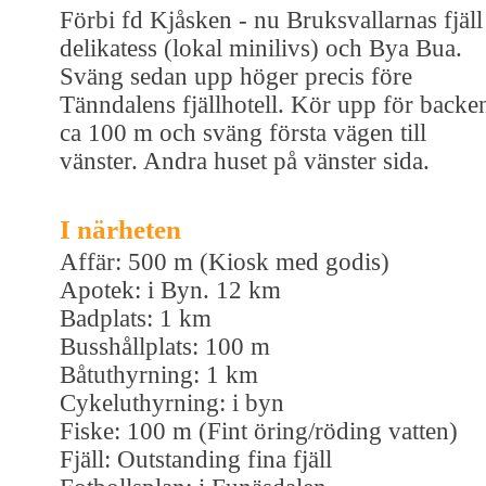
Förbi fd Kjåsken - nu Bruksvallarnas fjäll
delikatess (lokal minilivs) och Bya Bua.
Sväng sedan upp höger precis före
Tänndalens fjällhotell. Kör upp för backe
ca 100 m och sväng första vägen till
vänster. Andra huset på vänster sida.
I närheten
Affär: 500 m (Kiosk med godis)
Apotek: i Byn. 12 km
Badplats: 1 km
Busshållplats: 100 m
Båtuthyrning: 1 km
Cykeluthyrning: i byn
Fiske: 100 m (Fint öring/röding vatten)
Fjäll: Outstanding fina fjäll