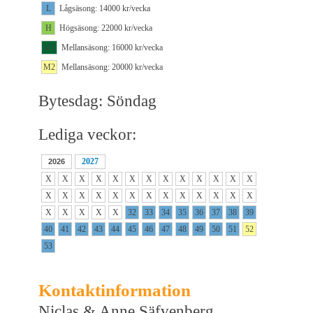
L
Lågsäsong: 14000 kr/vecka
H
Högsäsong: 22000 kr/vecka
M1
Mellansäsong: 16000 kr/vecka
M2
Mellansäsong: 20000 kr/vecka
Bytesdag: Söndag
Lediga veckor:
2027
2026
X
X
X
X
X
X
X
X
X
X
X
X
X
X
X
X
X
X
X
X
X
X
X
X
X
X
X
X
X
X
X
32
33
34
35
36
37
38
39
40
41
42
43
44
45
46
47
48
49
50
51
52
53
Kontaktinformation
Niclas & Anne Säfvenberg