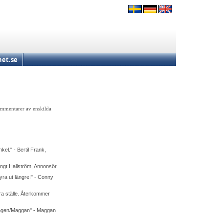
et.se
kommentarer av enskilda
kel." - Bertil Frank,
Bengt Hallström, Annonsör
yra ut längre!" - Conny
 bra ställe. Återkommer
ningen/Maggan" - Maggan