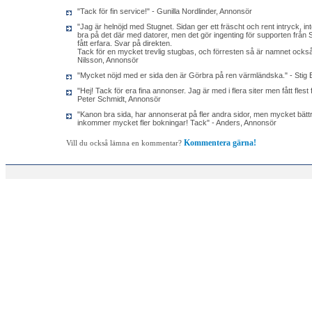
"Tack för fin service!" - Gunilla Nordlinder, Annonsör
"Jag är helnöjd med Stugnet. Sidan ger ett fräscht och rent intryck, inte 
bra på det där med datorer, men det gör ingenting för supporten från Stu
fått erfara. Svar på direkten.
Tack för en mycket trevlig stugbas, och förresten så är namnet ocks
Nilsson, Annonsör
"Mycket nöjd med er sida den är Görbra på ren värmländska." - Stig
"Hej! Tack för era fina annonser. Jag är med i flera siter men fått flest 
Peter Schmidt, Annonsör
"Kanon bra sida, har annonserat på fler andra sidor, men mycket bättr
inkommer mycket fler bokningar! Tack" - Anders, Annonsör
Kommentera gärna!
Vill du också lämna en kommentar?