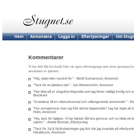
Hem
Annonsera
Logga in
Efterlysningar
Om Stugn
Kommentarer
Vi har dels fått bra kritik från vår egen referensgrupp men även spontana 
användare av tjänsten:
"Hej, sidan blev mycket fin." - Bertil Gunnarsson, Annonsör
"Tack för en jättebra site" - Jan Westerström, Annonsör
"Har tittat på er stuguthyrningssida som jag finner väldigt trevlig och en
Besökare
"Gratulerar till en välstrukturerad och välfungerande annonssite." - 
"Hur avregistrerar man sig från denna toppensida? Jag har inget att h
Holm, Annonsör
"Hej, tack för hjälpen. Vi har faktisk fått bra gensvar och nu hittat ett
säkert." - Anette Broman, Efterlysning
"Tack för Jul & Nyårsbokningen jag fick när jag svarade på efterlys
Haraldsson, Annonsör