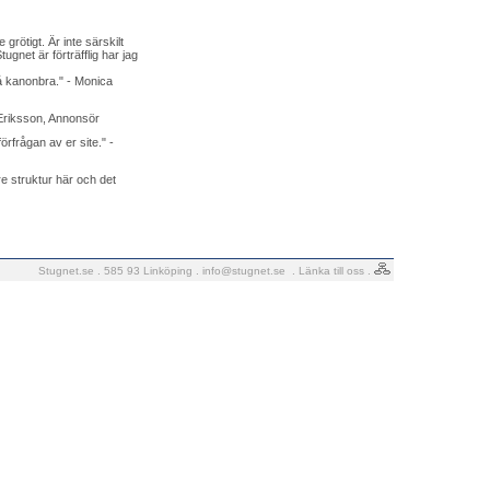
grötigt. Är inte särskilt
gnet är förträfflig har jag
å kanonbra." - Monica
 Eriksson, Annonsör
förfrågan av er site." -
e struktur här och det
Stugnet.se . 585 93 Linköping .
info@stugnet.se
.
Länka till oss
.