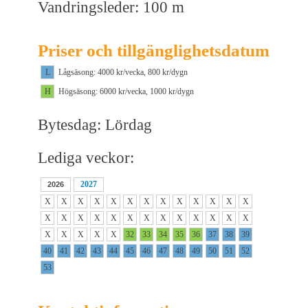
Vandringsleder: 100 m
Priser och tillgänglighetsdatum
L
Lågsäsong: 4000 kr/vecka, 800 kr/dygn
H
Högsäsong: 6000 kr/vecka, 1000 kr/dygn
Bytesdag: Lördag
Lediga veckor:
2027
2026
X
X
X
X
X
X
X
X
X
X
X
X
X
X
X
X
X
X
X
X
X
X
X
X
X
X
X
X
X
X
X
32
33
34
35
36
37
38
39
40
41
42
43
44
45
46
47
48
49
50
51
52
53