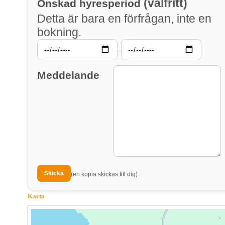
(valfritt)
Önskad hyresperiod
Detta är bara en förfrågan, inte en
bokning.
–
Meddelande
(en kopia skickas till dig)
Karta