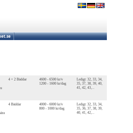
et.se
4 + 2 Bäddar
4600 - 6500 kr/v
Ledigt: 32, 33, 34,
1200 - 1600 kr/dag
35, 37, 38, 39, 40,
41, 42, 43,...
tu
4 Bäddar
4000 - 6000 kr/v
Ledigt: 32, 33, 34,
800 - 1000 kr/dag
35, 36, 37, 38, 39,
40, 41, 42,...
nära