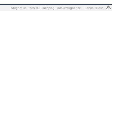
Stugnet.se . 585 93 Linköping .
info@stugnet.se
.
Länka till oss
.