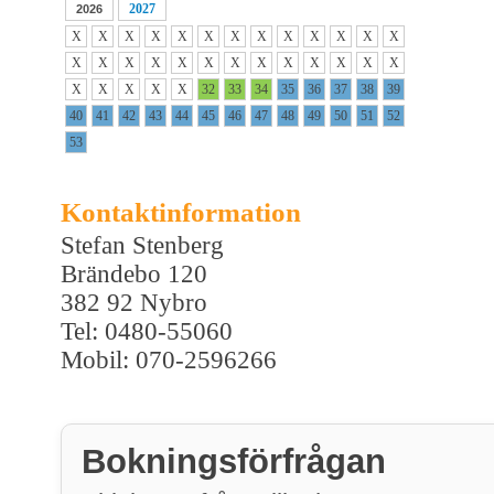
2027
2026
X
X
X
X
X
X
X
X
X
X
X
X
X
X
X
X
X
X
X
X
X
X
X
X
X
X
X
X
X
X
X
32
33
34
35
36
37
38
39
40
41
42
43
44
45
46
47
48
49
50
51
52
53
Kontaktinformation
Stefan Stenberg
Brändebo 120
382 92 Nybro
Tel: 0480-55060
Mobil: 070-2596266
Bokningsförfrågan