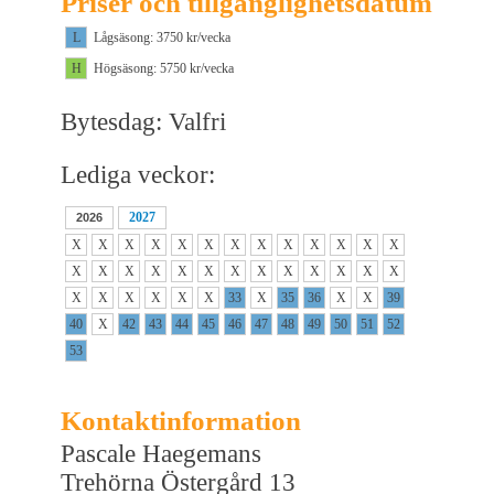
Priser och tillgänglighetsdatum
L
Lågsäsong: 3750 kr/vecka
H
Högsäsong: 5750 kr/vecka
Bytesdag: Valfri
Lediga veckor:
2027
2026
X
X
X
X
X
X
X
X
X
X
X
X
X
X
X
X
X
X
X
X
X
X
X
X
X
X
X
X
X
X
X
X
33
X
35
36
X
X
39
40
X
42
43
44
45
46
47
48
49
50
51
52
53
Kontaktinformation
Pascale Haegemans
Trehörna Östergård 13