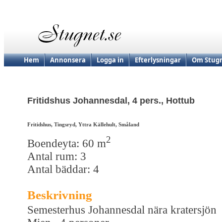
Hem
Annonsera
Logga in
Efterlysningar
Om Stugn
Fritidshus Johannesdal, 4 pers., Hottub
Fritidshus, Tingsryd, Yttra Källehult, Småland
2
Boendeyta: 60 m
Antal rum: 3
Antal bäddar: 4
Beskrivning
Semesterhus Johannesdal nära kratersjön