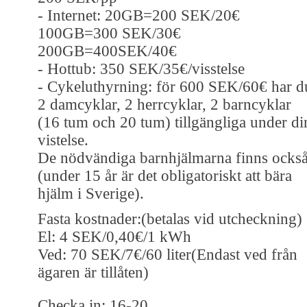
- Internet: 20GB=200 SEK/20€
100GB=300 SEK/30€
200GB=400SEK/40€
- Hottub: 350 SEK/35€/visstelse
- Cykeluthyrning: för 600 SEK/60€ har d
2 damcyklar, 2 herrcyklar, 2 barncyklar
(16 tum och 20 tum) tillgängliga under di
vistelse.
De nödvändiga barnhjälmarna finns ocks
(under 15 år är det obligatoriskt att bära
hjälm i Sverige).
Fasta kostnader:(betalas vid utcheckning)
El: 4 SEK/0,40€/1 kWh
Ved: 70 SEK/7€/60 liter(Endast ved från
ägaren är tillåten)
Checka in: 16-20