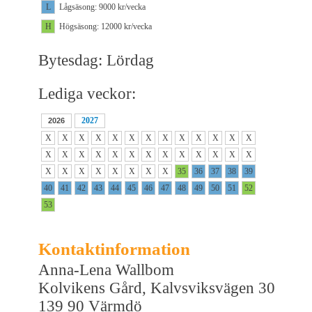
L
Lågsäsong: 9000 kr/vecka
H
Högsäsong: 12000 kr/vecka
Bytesdag: Lördag
Lediga veckor:
2027
2026
X
X
X
X
X
X
X
X
X
X
X
X
X
X
X
X
X
X
X
X
X
X
X
X
X
X
X
X
X
X
X
X
X
X
35
36
37
38
39
40
41
42
43
44
45
46
47
48
49
50
51
52
53
Kontaktinformation
Anna-Lena Wallbom
Kolvikens Gård, Kalvsviksvägen 30
139 90 Värmdö