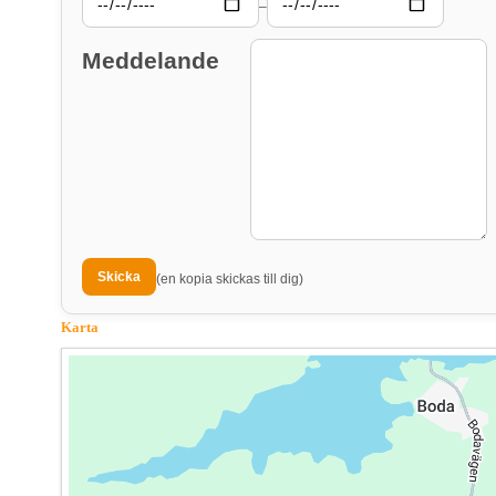
–
Meddelande
(en kopia skickas till dig)
Karta