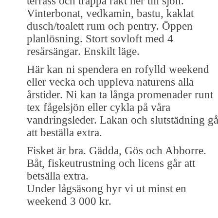
terrass och trappa rakt ner till sjön.
Vinterbonat, vedkamin, bastu, kaklat
dusch/toalett rum och pentry. Öppen
planlösning. Stort sovloft med 4
resårsängar. Enskilt läge.
Här kan ni spendera en rofylld weekend
eller vecka och uppleva naturens alla
årstider. Ni kan ta långa promenader runt
tex fågelsjön eller cykla på våra
vandringsleder. Lakan och slutstädning gå
att beställa extra.
Fisket är bra. Gädda, Gös och Abborre.
Båt, fiskeutrustning och licens går att
betsälla extra.
Under lågsäsong hyr vi ut minst en
weekend 3 000 kr.