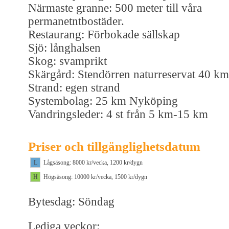
Närmaste granne: 500 meter till våra
permanetntbostäder.
Restaurang: Förbokade sällskap
Sjö: långhalsen
Skog: svamprikt
Skärgård: Stendörren naturreservat 40 km
Strand: egen strand
Systembolag: 25 km Nyköping
Vandringsleder: 4 st från 5 km-15 km
Priser och tillgänglighetsdatum
L
Lågsäsong: 8000 kr/vecka, 1200 kr/dygn
H
Högsäsong: 10000 kr/vecka, 1500 kr/dygn
Bytesdag: Söndag
Lediga veckor: