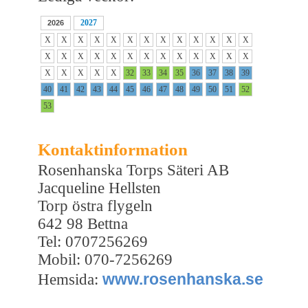
2027
2026
X
X
X
X
X
X
X
X
X
X
X
X
X
X
X
X
X
X
X
X
X
X
X
X
X
X
X
X
X
X
X
32
33
34
35
36
37
38
39
40
41
42
43
44
45
46
47
48
49
50
51
52
53
Kontaktinformation
Rosenhanska Torps Säteri AB
Jacqueline Hellsten
Torp östra flygeln
642 98 Bettna
Tel: 0707256269
Mobil: 070-7256269
www.rosenhanska.se
Hemsida: