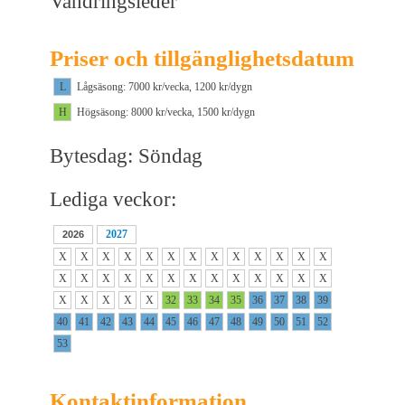
Vandringsleder
Priser och tillgänglighetsdatum
L
Lågsäsong: 7000 kr/vecka, 1200 kr/dygn
H
Högsäsong: 8000 kr/vecka, 1500 kr/dygn
Bytesdag: Söndag
Lediga veckor:
2027
2026
X
X
X
X
X
X
X
X
X
X
X
X
X
X
X
X
X
X
X
X
X
X
X
X
X
X
X
X
X
X
X
32
33
34
35
36
37
38
39
40
41
42
43
44
45
46
47
48
49
50
51
52
53
Kontaktinformation