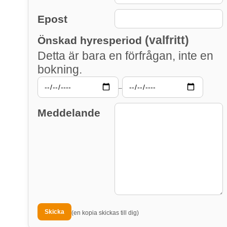
Epost
(valfritt)
Önskad hyresperiod
Detta är bara en förfrågan, inte en
bokning.
–
Meddelande
(en kopia skickas till dig)