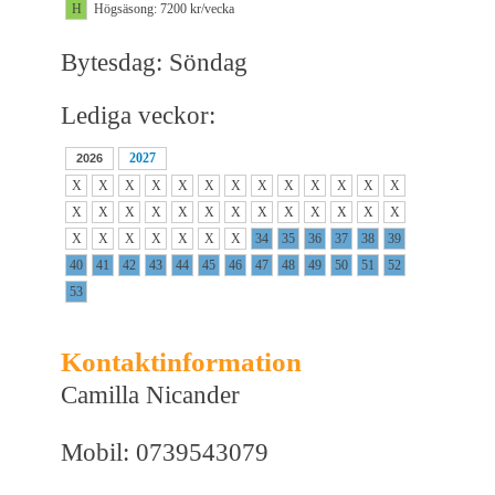
H
Högsäsong: 7200 kr/vecka
Bytesdag: Söndag
Lediga veckor:
2027
2026
X
X
X
X
X
X
X
X
X
X
X
X
X
X
X
X
X
X
X
X
X
X
X
X
X
X
X
X
X
X
X
X
X
34
35
36
37
38
39
40
41
42
43
44
45
46
47
48
49
50
51
52
53
Kontaktinformation
Camilla Nicander
Mobil: 0739543079