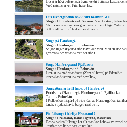
Huset är högt beläget och ligger ostört i yttersta kustbandet 
Valö naturreservat. Från huset ha...
Hus Ulebergshamn havsutsikt barnvän WiFi
Stuga i Hunnebostrand, Sotenäs, Västkusten, Bohuslä
Mitt i samhället med stor gräsmatta och lugnt läge. WiFi och
300 m till bad. Två badrum med dusch....
Stuga på Hamburgö
Stuga i Hamburgsund, Bohuslän
Stugan ligger skyddad från insyn och vind. Med en stor härl
gräsmatta och veranda med sol från t...
Stuga Hamburgsund-Fjällbacka
Stuga i Hamburgsund, Bohuslän
Liten stuga med strandtomt (20 m till havet) på Edsudden
innehållande storstuga med sovalkov, ...
Stugdrömmar intill havet på Hamburgö
Fritidshus i Hamburgö, Hamburgsund, Fjällbacka,
Tanum, Bohuslän
I Fjällbacka skärgård på västsidan av Hamburgö kan familje
landa. Skyddad invid berget, med utsi...
Fin Lillstuga i härliga Heestrand !
Stuga i Heestrand, Hamburgsund, Bohuslän
Denna härliga Lillstuga har allt man kan behöva av trivsel o
komfort och ligger bara ett par hun...