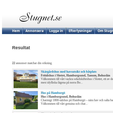
Hem
Annonsera
Logga in
Efterlysningar
Om Stugn
Resultat
22
annonser matchar din sökning.
Skärgårdshus med havsutsikt och båtplats
Fritidshus i Slottet, Hamburgsund, Tanum, Bohuslän
Välkommen till vårt vackra sekelskifteshus i Slottet, ett av d
mest idylliska lägena på norra Bo...
Hus på Hamburgö
Hus i Hamburgsund, Bohuslän
Charmigt 1800-talshus på Hamburgö – nära hav och salta b
Välkommen till vårt genuina och char...