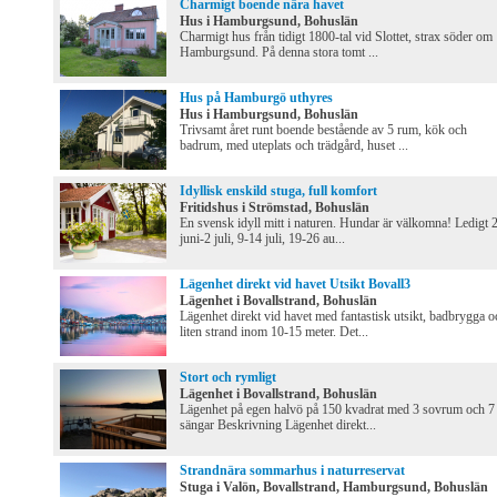
Charmigt boende nära havet
Hus i Hamburgsund, Bohuslän
Charmigt hus från tidigt 1800-tal vid Slottet, strax söder om
Hamburgsund. På denna stora tomt ...
Hus på Hamburgö uthyres
Hus i Hamburgsund, Bohuslän
Trivsamt året runt boende bestående av 5 rum, kök och
badrum, med uteplats och trädgård, huset ...
Idyllisk enskild stuga, full komfort
Fritidshus i Strömstad, Bohuslän
En svensk idyll mitt i naturen. Hundar är välkomna! Ledigt 
juni-2 juli, 9-14 juli, 19-26 au...
Lägenhet direkt vid havet Utsikt Bovall3
Lägenhet i Bovallstrand, Bohuslän
Lägenhet direkt vid havet med fantastisk utsikt, badbrygga o
liten strand inom 10-15 meter. Det...
Stort och rymligt
Lägenhet i Bovallstrand, Bohuslän
Lägenhet på egen halvö på 150 kvadrat med 3 sovrum och 7
sängar Beskrivning Lägenhet direkt...
Strandnära sommarhus i naturreservat
Stuga i Valön, Bovallstrand, Hamburgsund, Bohuslän