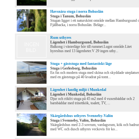
Havsnära stuga i norra Bohuslän
Stuga i Tanum, Bohuslän
Stugan ligger i ett naturskönt område mellan Hamburgsund 
Fjällbacka, i norra Bohuslän. Beläge...
Rum uthyres
Lägenhet i Hamburgsund, Bohuslän
Balkong i västerläge hör till rummet.Lugnt område.Litet
hyreshus med 13 lägenheter.V 29 ingen uthy...
Stuga + gäststuga med fantastiskt läge
Stuga i Gerlesborg, Bohuslän
En fin och modern stuga med sköna och skyddade uteplatser
med en gäststuga på 40 kvadrat på tomt...
Lägenhet i lantlig miljö i Munkedal
Lägenhet i Munkedal, Bohuslän
Djur och rökfri stuga på 45 m2 med 4 vuxenbäddar och 2
barnbäddar med trinettkök, toalett, TV, ...
Skärgårdshus uthyres Svenneby-Valön
Stuga i Svenneby, Valön, Bohuslän
Skärgårdshus med 2-3 sovrum, vardagsrum, kök och badru
med WC och dusch uthyres veckovis för ko...