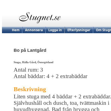
Hem
Annonsera
Logga in
Efterlysningar
Om Stugn
Bo på Lantgård
Stuga, Hälla Gård, Östergötland
Antal rum: 3
Antal bäddar: 4 + 2 extrabäddar
Beskrivning
Liten stuga med 4 bäddar + 2 extrabäddar
Självhushåll och dusch, toa, tvättmaskin i
huvudbyggnad. Bad från brygga och