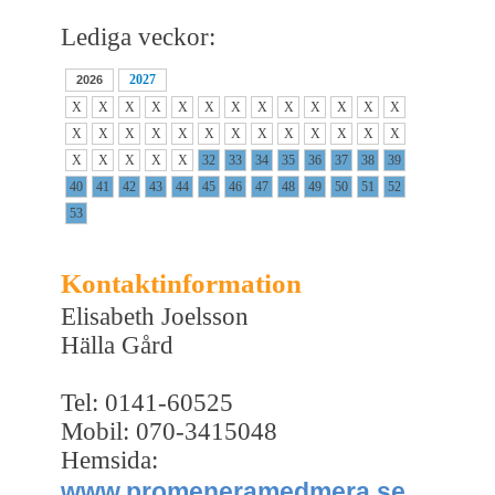
Lediga veckor:
2027
2026
X
X
X
X
X
X
X
X
X
X
X
X
X
X
X
X
X
X
X
X
X
X
X
X
X
X
X
X
X
X
X
32
33
34
35
36
37
38
39
40
41
42
43
44
45
46
47
48
49
50
51
52
53
Kontaktinformation
Elisabeth Joelsson
Hälla Gård
Tel: 0141-60525
Mobil: 070-3415048
Hemsida:
www.promeneramedmera.se