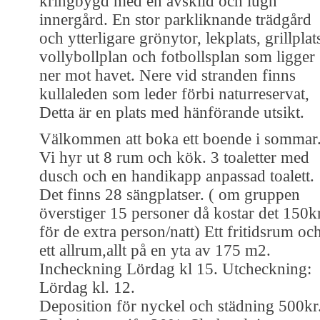
kringbygd med en avskild och lugn
innergård. En stor parkliknande trädgård
och ytterligare grönytor, lekplats, grillplat
vollybollplan och fotbollsplan som ligger
ner mot havet. Nere vid stranden finns
kullaleden som leder förbi naturreservat,
Detta är en plats med hänförande utsikt.
Välkommen att boka ett boende i sommar
Vi hyr ut 8 rum och kök. 3 toaletter med
dusch och en handikapp anpassad toalett.
Det finns 28 sängplatser. ( om gruppen
överstiger 15 personer då kostar det 150k
för de extra person/natt) Ett fritidsrum oc
ett allrum,allt på en yta av 175 m2.
Incheckning Lördag kl 15. Utcheckning:
Lördag kl. 12.
Deposition för nyckel och städning 500kr