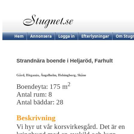
Hem
Annonsera
Logga in
Efterlysningar
Om Stugn
Strandnära boende i Heljaröd, Farhult
Gård, Höganäs, Ängelholm, Helsingborg, Skåne
2
Boendeyta: 175 m
Antal rum: 8
Antal bäddar: 28
Beskrivning
Vi hyr ut vår korsvirkesgård. Det är en