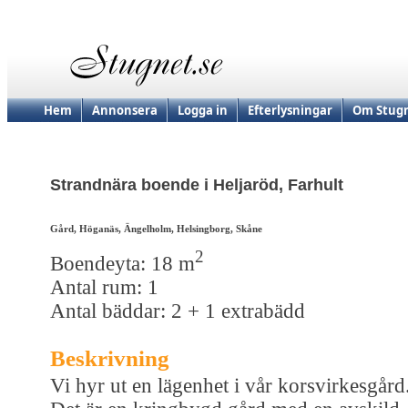
Hem
Annonsera
Logga in
Efterlysningar
Om Stugn
Strandnära boende i Heljaröd, Farhult
Gård, Höganäs, Ängelholm, Helsingborg, Skåne
2
Boendeyta: 18 m
Antal rum: 1
Antal bäddar: 2 + 1 extrabädd
Beskrivning
Vi hyr ut en lägenhet i vår korsvirkesgård