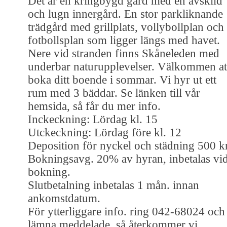
Det är en kringbygd gård med en avskild
och lugn innergård. En stor parkliknande
trädgård med grillplats, vollybollplan och
fotbollsplan som ligger längs med havet.
Nere vid stranden finns Skåneleden med
underbar naturupplevelser. Välkommen at
boka ditt boende i sommar. Vi hyr ut ett
rum med 3 bäddar. Se länken till vår
hemsida, så får du mer info.
Inckeckning: Lördag kl. 15
Utckeckning: Lördag före kl. 12
Deposition för nyckel och städning 500 kr
Bokningsavg. 20% av hyran, inbetalas vi
bokning.
Slutbetalning inbetalas 1 mån. innan
ankomstdatum.
För ytterliggare info. ring 042-68024 och
lämna meddelade, så återkommer vi