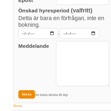
Epost
(valfritt)
Önskad hyresperiod
Detta är bara en förfrågan, inte en
bokning.
–
Meddelande
(en kopia skickas till dig)
Karta