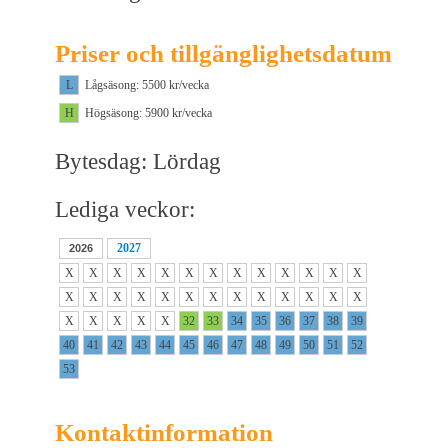
Priser och tillgänglighetsdatum
L
Lågsäsong: 5500 kr/vecka
H
Högsäsong: 5900 kr/vecka
Bytesdag: Lördag
Lediga veckor:
2027
2026
X
X
X
X
X
X
X
X
X
X
X
X
X
X
X
X
X
X
X
X
X
X
X
X
X
X
X
X
X
X
X
32
33
34
35
36
37
38
39
40
41
42
43
44
45
46
47
48
49
50
51
52
53
Kontaktinformation