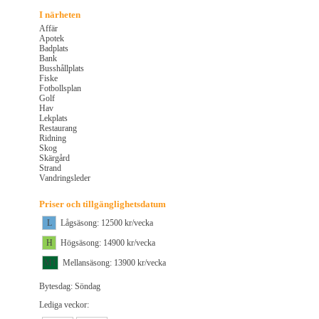
I närheten
Affär
Apotek
Badplats
Bank
Busshållplats
Fiske
Fotbollsplan
Golf
Hav
Lekplats
Restaurang
Ridning
Skog
Skärgård
Strand
Vandringsleder
Priser och tillgänglighetsdatum
L
Lågsäsong: 12500 kr/vecka
H
Högsäsong: 14900 kr/vecka
M1
Mellansäsong: 13900 kr/vecka
Bytesdag: Söndag
Lediga veckor: