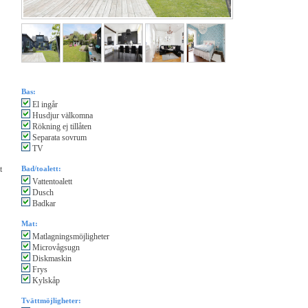
Bas:
El ingår
Husdjur välkomna
Rökning ej tillåten
Separata sovrum
TV
t
Bad/toalett:
Vattentoalett
Dusch
Badkar
Mat:
Matlagningsmöjligheter
Microvågsugn
Diskmaskin
Frys
Kylskåp
Tvättmöjligheter: