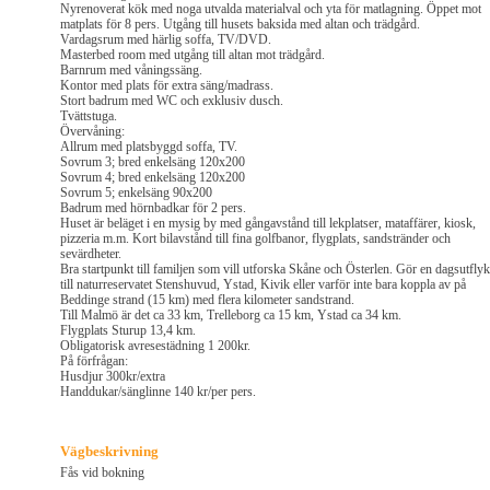
Nyrenoverat kök med noga utvalda materialval och yta för matlagning. Öppet mot
matplats för 8 pers. Utgång till husets baksida med altan och trädgård.
Vardagsrum med härlig soffa, TV/DVD.
Masterbed room med utgång till altan mot trädgård.
Barnrum med våningssäng.
Kontor med plats för extra säng/madrass.
Stort badrum med WC och exklusiv dusch.
Tvättstuga.
Övervåning:
Allrum med platsbyggd soffa, TV.
Sovrum 3; bred enkelsäng 120x200
Sovrum 4; bred enkelsäng 120x200
Sovrum 5; enkelsäng 90x200
Badrum med hörnbadkar för 2 pers.
Huset är beläget i en mysig by med gångavstånd till lekplatser, mataffärer, kiosk,
pizzeria m.m. Kort bilavstånd till fina golfbanor, flygplats, sandstränder och
sevärdheter.
Bra startpunkt till familjen som vill utforska Skåne och Österlen. Gör en dagsutflyk
till naturreservatet Stenshuvud, Ystad, Kivik eller varför inte bara koppla av på
Beddinge strand (15 km) med flera kilometer sandstrand.
Till Malmö är det ca 33 km, Trelleborg ca 15 km, Ystad ca 34 km.
Flygplats Sturup 13,4 km.
Obligatorisk avresestädning 1 200kr.
På förfrågan:
Husdjur 300kr/extra
Handdukar/sänglinne 140 kr/per pers.
Vägbeskrivning
Fås vid bokning