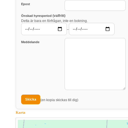
Epost
(valfritt)
Önskad hyresperiod
Detta är bara en förfrågan, inte en bokning.
–
Meddelande
(en kopia skickas till dig)
Karta