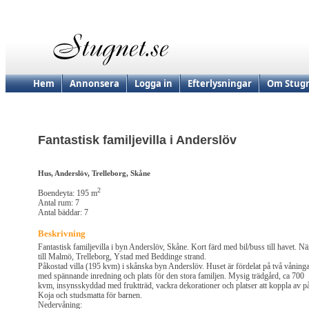
Hem
Annonsera
Logga in
Efterlysningar
Om Stugn
Fantastisk familjevilla i Anderslöv
Hus, Anderslöv, Trelleborg, Skåne
2
Boendeyta: 195 m
Antal rum: 7
Antal bäddar: 7
Beskrivning
Fantastisk familjevilla i byn Anderslöv, Skåne. Kort färd med bil/buss till havet. Nä
till Malmö, Trelleborg, Ystad med Beddinge strand.
Påkostad villa (195 kvm) i skånska byn Anderslöv. Huset är fördelat på två våning
med spännande inredning och plats för den stora familjen. Mysig trädgård, ca 700
kvm, insynsskyddad med fruktträd, vackra dekorationer och platser att koppla av p
Koja och studsmatta för barnen.
Nedervåning: