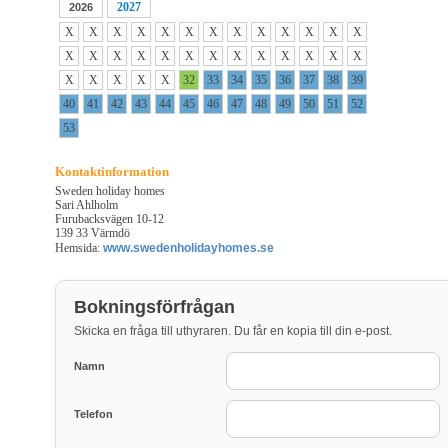
2027
2026
X
X
X
X
X
X
X
X
X
X
X
X
X
X
X
X
X
X
X
X
X
X
X
X
X
X
X
X
X
X
X
32
33
34
35
36
37
38
39
40
41
42
43
44
45
46
47
48
49
50
51
52
53
Kontaktinformation
Sweden holiday homes
Sari Ahlholm
Furubacksvägen 10-12
139 33 Värmdö
Hemsida:
www.swedenholidayhomes.se
Bokningsförfrågan
Skicka en fråga till uthyraren. Du får en kopia till din e-post.
Namn
Telefon