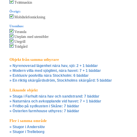
Tvättmaskin
Övrigt:
Mobiltelefontäckning
Utomhus:
Veranda
Uteplats med utemöbler
Utegrill
Trädgård
Objekt från samma uthyrare
» Nyrenoverad lägenhet nära hav, sjö: 2 + 1 bäddar
» Modern villa med sjöglimt, nära havet: 7 + 1 bäddar
» Exklusiv poolvilla nära Stockholm: 6 bäddar
» En riktig skärgårdsdröm, Stockholms skärgård: 5 bäddar
Liknande objekt
» Stuga i Farhult nära hav och sandstrand: 7 bäddar
» Naturnära och avkopplande vid havet: 7 + 1 bäddar
» Fridbo på sydkusten i Skåne: 7 bäddar
» Österlen farmhouse uthyres: 7 bäddar
Fler i samma område
» Stugor i Anderslöv
» Stugor i Trelleborg