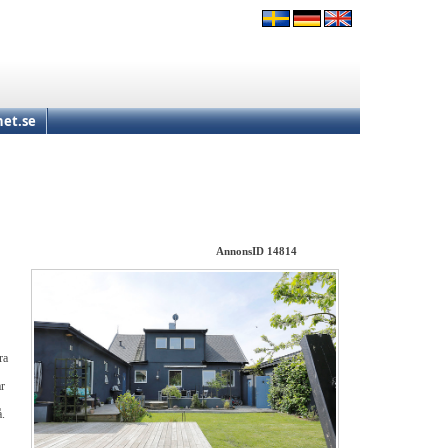
et.se
AnnonsID 14814
ra
ar
å.