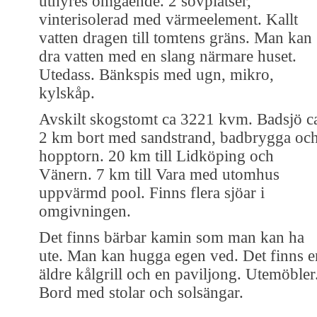
uthyres omgående. 2 sovplatser,
vinterisolerad med värmeelement. Kallt
vatten dragen till tomtens gräns. Man kan
dra vatten med en slang närmare huset.
Utedass. Bänkspis med ugn, mikro,
kylskåp.
Avskilt skogstomt ca 3221 kvm. Badsjö c
2 km bort med sandstrand, badbrygga oc
hopptorn. 20 km till Lidköping och
Vänern. 7 km till Vara med utomhus
uppvärmd pool. Finns flera sjöar i
omgivningen.
Det finns bärbar kamin som man kan ha
ute. Man kan hugga egen ved. Det finns e
äldre kålgrill och en paviljong. Utemöbler
Bord med stolar och solsängar.