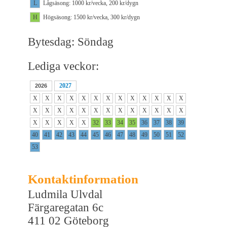
L
Lågsäsong: 1000 kr/vecka, 200 kr/dygn
H
Högsäsong: 1500 kr/vecka, 300 kr/dygn
Bytesdag: Söndag
Lediga veckor:
2027
2026
X
X
X
X
X
X
X
X
X
X
X
X
X
X
X
X
X
X
X
X
X
X
X
X
X
X
X
X
X
X
X
32
33
34
35
36
37
38
39
40
41
42
43
44
45
46
47
48
49
50
51
52
53
Kontaktinformation
Ludmila Ulvdal
Färgaregatan 6c
411 02 Göteborg