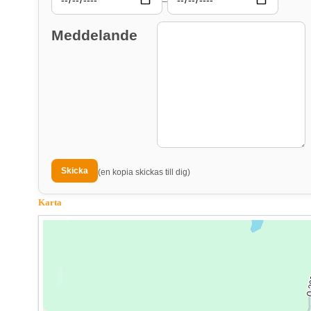
–
Meddelande
(en kopia skickas till dig)
Karta