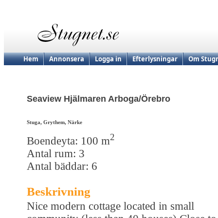
Hem
Annonsera
Logga in
Efterlysningar
Om Stugn
Seaview Hjälmaren Arboga/Örebro
Stuga, Grythem, Närke
2
Boendeyta: 100 m
Antal rum: 3
Antal bäddar: 6
Beskrivning
Nice modern cottage located in small