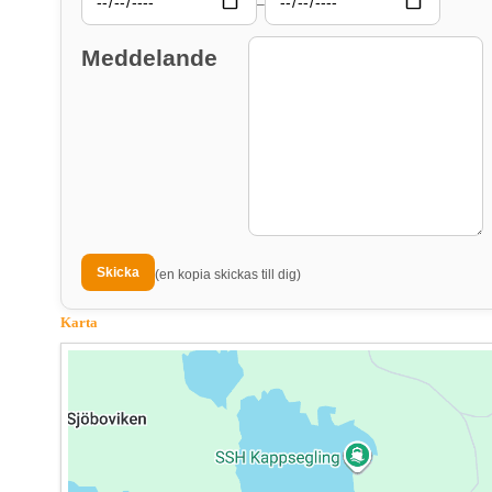
–
Meddelande
(en kopia skickas till dig)
Karta