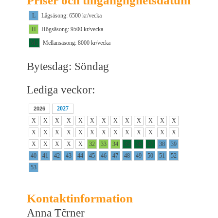
Priser och tillgänglighetsdatum
L
Lågsäsong: 6500 kr/vecka
H
Högsäsong: 9500 kr/vecka
M1
Mellansäsong: 8000 kr/vecka
Bytesdag: Söndag
Lediga veckor:
2027
2026
X
X
X
X
X
X
X
X
X
X
X
X
X
X
X
X
X
X
X
X
X
X
X
X
X
X
X
X
X
X
X
32
33
34
35
36
37
38
39
40
41
42
43
44
45
46
47
48
49
50
51
52
53
Kontaktinformation
Anna Tčrner