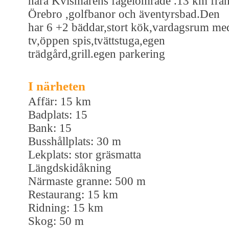
nära Kvismarens fågelområde .13 km frå
Örebro ,golfbanor och äventyrsbad.Den
har 6 +2 bäddar,stort kök,vardagsrum me
tv,öppen spis,tvättstuga,egen
trädgård,grill.egen parkering
I närheten
Affär: 15 km
Badplats: 15
Bank: 15
Busshållplats: 30 m
Lekplats: stor gräsmatta
Längdskidåkning
Närmaste granne: 500 m
Restaurang: 15 km
Ridning: 15 km
Skog: 50 m