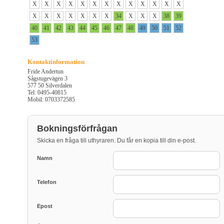
X
X
X
X
X
X
X
X
X
X
X
X
X
X
X
X
X
X
X
X
34
X
X
X
38
39
40
41
42
43
44
45
46
47
48
49
50
51
52
53
Kontaktinformation
Fride Andertun
Sågstugevägen 3
577 50 Silverdalen
Tel: 0495-40815
Mobil: 0703372585
Bokningsförfrågan
Skicka en fråga till uthyraren. Du får en kopia till din e-post.
Namn
Telefon
Epost