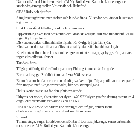
Närhet till Astrid Lindgrens värld (ALV), Bullerbyn, Katthult, Lönneberga och
smalspårsjärnväg mellan Västervik och Hultsfred
OBS! Rök- och djurfritt.
Sänglinne ingår inte, men täcken och kuddar finns. Ni städar och lämnar huset som
tog emot det.
Ca 4 km avstånd till affär, bank och bensinmack.
Uppvärmning sker med braskamin och klassisk vedspis, torr ved tillhandahålles oc
ingår. Kyl/Frys finns.
Diskvattendunkar tillhandahålles fyllda, för övrigt fyll på från sjön.
Färskvatten-dunkar tillhandahålles ett antal fyllda. Kökshanddukar ingår.
En elkontakt finns inne i huset och en grenkontakt 4 uttag (typ byggström) annars
ingen elinstallation i huset.
Torrdass finns.
Tillgång till kolgrill, (grillkol ingår inte) Eldning i naturen är förbjuden.
Egen badbrygga. Roddbåt finns att hyra 700kr/vecka
Ett totalt annorlunda boende i en ofattligt vacker miljö. Tillgång till naturen ett par k
från trappan med skogspromenader, bär och svamptillgång.
Helt suverän jaktstuga för den jaktintresserade.
Uthyres per vecka, alternativt per dygn 1420 SEK/dygn (valfria datum) minimum 4
dygn. eller veckoslut fred-sönd (4500 SEK)
Ring 070-3372585 för vidare upplysningar och frågor, annars maila
(fride.andertun@gmail.com) och beskriv ditt intresse.
Sökord:
Timmerstuga, stuga, fritidsboende, sjönära, fritidshus, jaktstuga, semesterboende,
turistboende, ALV, Bullerbyn, Katthult, Lönneberga