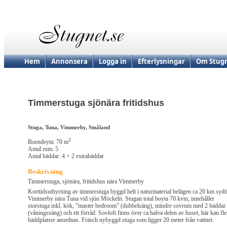
Hem
Annonsera
Logga in
Efterlysningar
Om Stugn
Timmerstuga sjönära fritidshus
Stuga, Tuna, Vimmerby, Småland
2
Boendeyta: 70 m
Antal rum: 5
Antal bäddar: 4 + 2 extrabäddar
Beskrivning
Timmerstuga, sjönära, fritidshus nära Vimmerby
Korttidsuthyrning av timmerstuga byggd helt i naturmaterial belägen ca 20 km sydö
Vimmerby nära Tuna vid sjön Möckeln. Stugan total boyta 70 kvm, innehåller
storstuga inkl. kök, ”master bedroom” (dubbelsäng), mindre sovrum med 2 bäddar
(våningssäng) och ett förråd. Sovloft finns över ca halva delen av huset, här kan fle
bäddplatser anordnas. Fräsch nybyggd stuga som ligger 20 meter från vattnet.