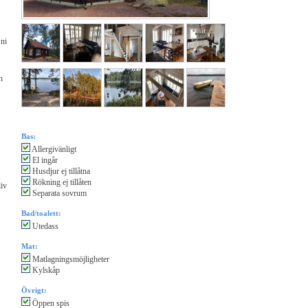
 ni
h
Bas:
Allergivänligt
El ingår
Husdjur ej tillåtna
Rökning ej tillåten
liv
Separata sovrum
Bad/toalett:
Utedass
Mat:
Matlagningsmöjligheter
Kylskåp
Övrigt:
Öppen spis