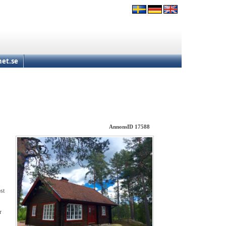
et.se
AnnonsID 17588
st
r