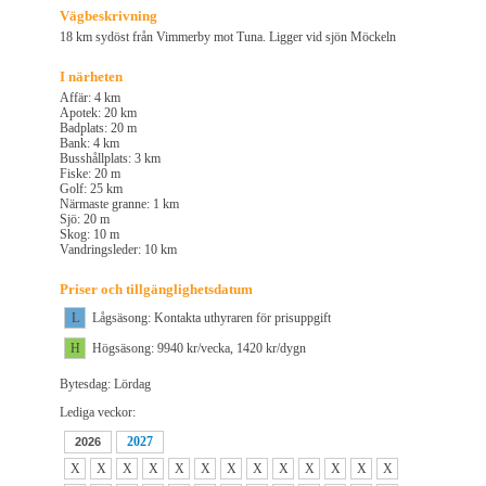
Vägbeskrivning
18 km sydöst från Vimmerby mot Tuna. Ligger vid sjön Möckeln
I närheten
Affär: 4 km
Apotek: 20 km
Badplats: 20 m
Bank: 4 km
Busshållplats: 3 km
Fiske: 20 m
Golf: 25 km
Närmaste granne: 1 km
Sjö: 20 m
Skog: 10 m
Vandringsleder: 10 km
Priser och tillgänglighetsdatum
L
Lågsäsong: Kontakta uthyraren för prisuppgift
H
Högsäsong: 9940 kr/vecka, 1420 kr/dygn
Bytesdag: Lördag
Lediga veckor:
2027
2026
X
X
X
X
X
X
X
X
X
X
X
X
X