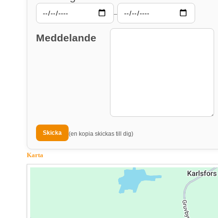
–
Meddelande
(en kopia skickas till dig)
Karta