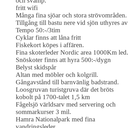
och svamp.
fritt wifi
Många fina sjöar och stora strövområden.
Tillgång till bastu nere vid sjön uthyres av
Tempo 50:-/3tim
Cyklar finns att låna fritt
Fiskekort köpes i affären.
Fina skoterleder Nordic area 1000Km led
Snöskoter finns att hyra 500:-/dygn
Belyst skidspår
Altan med möbler och kolgrill.
Gångavstånd till barnvänlig badstrand.
Loosgruvan turistgruva där det bröts
kobolt på 1700-talet 1,5 km
Fågelsjö världsarv med servering och
sommarkurser 3 mil.
Hamra Nationalpark med fina
vandringsleder.