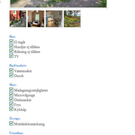
e
Bas:
El ingår
Husdjur ej tillåtna
Rökning ej tillåten
TV
Bad/toalett:
Vattentoalett
Dusch
Mat:
Matlagningsmöjligheter
Microvågsugn
Diskmaskin
Frys
Kylskåp
Övrigt:
Mobiltelefontäckning
Utomhus: