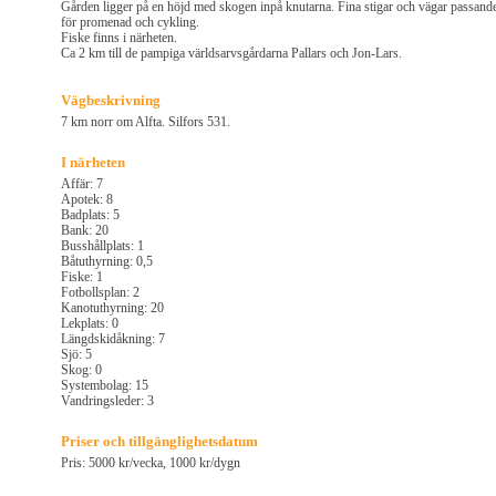
Gården ligger på en höjd med skogen inpå knutarna. Fina stigar och vägar passand
för promenad och cykling.
Fiske finns i närheten.
Ca 2 km till de pampiga världsarvsgårdarna Pallars och Jon-Lars.
Vägbeskrivning
7 km norr om Alfta. Silfors 531.
I närheten
Affär: 7
Apotek: 8
Badplats: 5
Bank: 20
Busshållplats: 1
Båtuthyrning: 0,5
Fiske: 1
Fotbollsplan: 2
Kanotuthyrning: 20
Lekplats: 0
Längdskidåkning: 7
Sjö: 5
Skog: 0
Systembolag: 15
Vandringsleder: 3
Priser och tillgänglighetsdatum
Pris: 5000 kr/vecka, 1000 kr/dygn