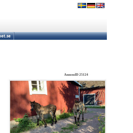
et.se
AnnonsID 25124