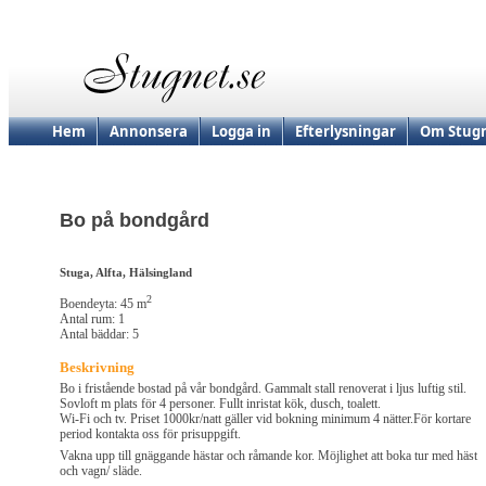
Hem
Annonsera
Logga in
Efterlysningar
Om Stugn
Bo på bondgård
Stuga, Alfta, Hälsingland
2
Boendeyta: 45 m
Antal rum: 1
Antal bäddar: 5
Beskrivning
Bo i fristående bostad på vår bondgård. Gammalt stall renoverat i ljus luftig stil.
Sovloft m plats för 4 personer. Fullt inristat kök, dusch, toalett.
Wi-Fi och tv. Priset 1000kr/natt gäller vid bokning minimum 4 nätter.För kortare
period kontakta oss för prisuppgift.
Vakna upp till gnäggande hästar och råmande kor. Möjlighet att boka tur med häst
och vagn/ släde.