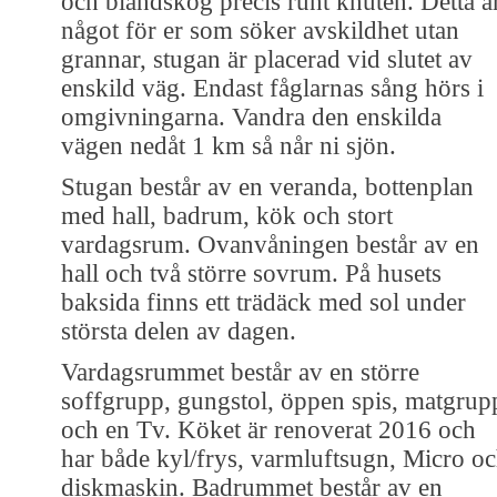
och blandskog precis runt knuten. Detta ä
något för er som söker avskildhet utan
grannar, stugan är placerad vid slutet av
enskild väg. Endast fåglarnas sång hörs i
omgivningarna. Vandra den enskilda
vägen nedåt 1 km så når ni sjön.
Stugan består av en veranda, bottenplan
med hall, badrum, kök och stort
vardagsrum. Ovanvåningen består av en
hall och två större sovrum. På husets
baksida finns ett trädäck med sol under
största delen av dagen.
Vardagsrummet består av en större
soffgrupp, gungstol, öppen spis, matgrup
och en Tv. Köket är renoverat 2016 och
har både kyl/frys, varmluftsugn, Micro o
diskmaskin. Badrummet består av en