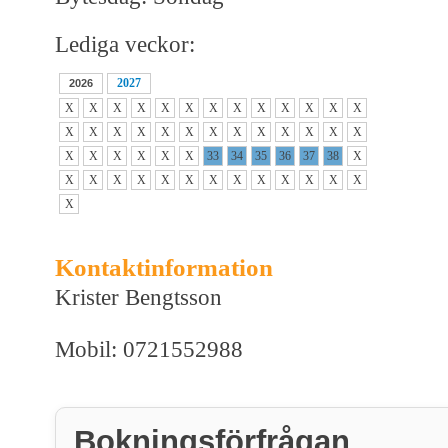
Lediga veckor:
2027
2026
X
X
X
X
X
X
X
X
X
X
X
X
X
X
X
X
X
X
X
X
X
X
X
X
X
X
X
X
X
X
X
X
33
34
35
36
37
38
X
X
X
X
X
X
X
X
X
X
X
X
X
X
X
Kontaktinformation
Krister Bengtsson
Mobil: 0721552988
Bokningsförfrågan