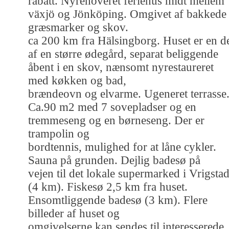
rabatt. Nyrenoveret feriehus midt mellem
växjö og Jönköping. Omgivet af bakkede
græsmarker og skov.
ca 200 km fra Hälsingborg. Huset er en d
af en større ødegård, separat beliggende
åbent i en skov, nænsomt nyrestaureret
med køkken og bad,
brændeovn og elvarme. Ugeneret terrasse
Ca.90 m2 med 7 sovepladser og en
tremmeseng og en børneseng. Der er
trampolin og
bordtennis, mulighed for at låne cykler.
Sauna på grunden. Dejlig badesø på
vejen til det lokale supermarked i Vrigsta
(4 km). Fiskesø 2,5 km fra huset.
Ensomtliggende badesø (3 km). Flere
billeder af huset og
omgivelserne kan sendes til interesserede.