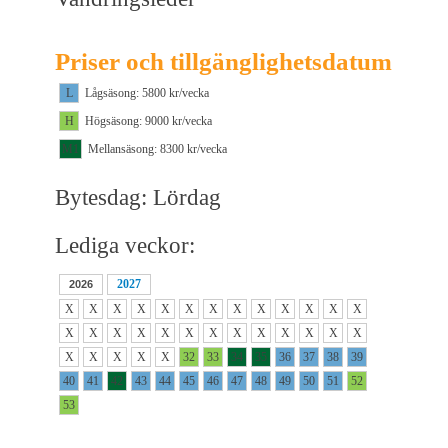
Priser och tillgänglighetsdatum
L
Lågsäsong: 5800 kr/vecka
H
Högsäsong: 9000 kr/vecka
M1
Mellansäsong: 8300 kr/vecka
Bytesdag: Lördag
Lediga veckor:
2027
2026
X
X
X
X
X
X
X
X
X
X
X
X
X
X
X
X
X
X
X
X
X
X
X
X
X
X
X
X
X
X
X
32
33
34
35
36
37
38
39
40
41
42
43
44
45
46
47
48
49
50
51
52
53