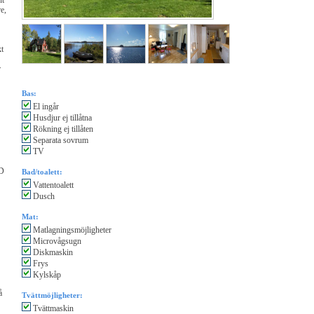
nt
e,
kt
r
Bas:
El ingår
Husdjur ej tillåtna
Rökning ej tillåten
Separata sovrum
TV
VD
Bad/toalett:
Vattentoalett
Dusch
Mat:
Matlagningsmöjligheter
Microvågsugn
Diskmaskin
Frys
Kylskåp
å
Tvättmöjligheter:
Tvättmaskin