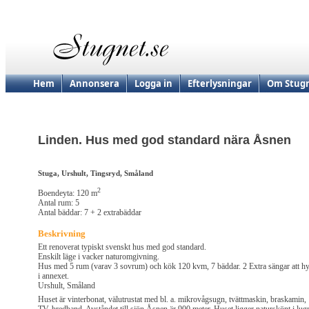
Hem
Annonsera
Logga in
Efterlysningar
Om Stugn
Linden. Hus med god standard nära Åsnen
Stuga, Urshult, Tingsryd, Småland
2
Boendeyta: 120 m
Antal rum: 5
Antal bäddar: 7 + 2 extrabäddar
Beskrivning
Ett renoverat typiskt svenskt hus med god standard.
Enskilt läge i vacker naturomgivning.
Hus med 5 rum (varav 3 sovrum) och kök 120 kvm, 7 bäddar. 2 Extra sängar att h
i annexet.
Urshult, Småland
Huset är vinterbonat, välutrustat med bl. a. mikrovågsugn, tvättmaskin, braskamin,