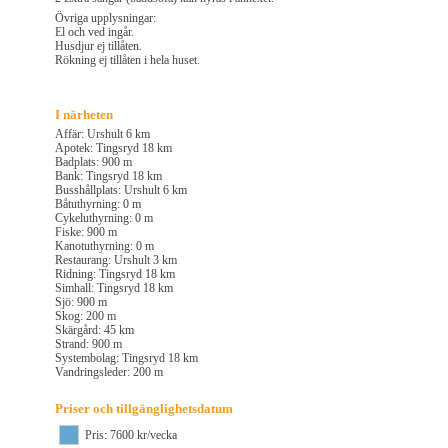
Övriga upplysningar:
El och ved ingår.
Husdjur ej tillåten.
Rökning ej tillåten i hela huset.
I närheten
Affär: Urshult 6 km
Apotek: Tingsryd 18 km
Badplats: 900 m
Bank: Tingsryd 18 km
Busshållplats: Urshult 6 km
Båtuthyrning: 0 m
Cykeluthyrning: 0 m
Fiske: 900 m
Kanotuthyrning: 0 m
Restaurang: Urshult 3 km
Ridning: Tingsryd 18 km
Simhall: Tingsryd 18 km
Sjö: 900 m
Skog: 200 m
Skärgård: 45 km
Strand: 900 m
Systembolag: Tingsryd 18 km
Vandringsleder: 200 m
Priser och tillgänglighetsdatum
Pris: 7600 kr/vecka