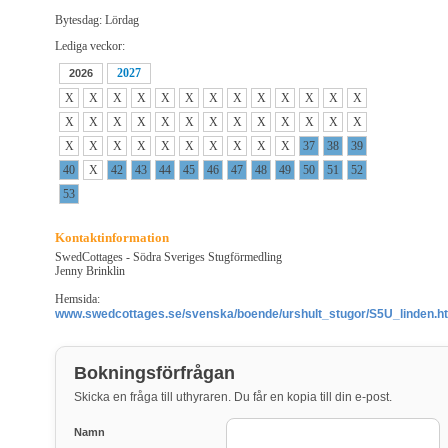
Bytesdag: Lördag
Lediga veckor:
2027
2026
X
X
X
X
X
X
X
X
X
X
X
X
X
X
X
X
X
X
X
X
X
X
X
X
X
X
X
X
X
X
X
X
X
X
X
X
37
38
39
40
X
42
43
44
45
46
47
48
49
50
51
52
53
Kontaktinformation
SwedCottages - Södra Sveriges Stugförmedling
Jenny Brinklin
Hemsida:
www.swedcottages.se/svenska/boende/urshult_stugor/S5U_linden.h
Bokningsförfrågan
Skicka en fråga till uthyraren. Du får en kopia till din e-post.
Namn