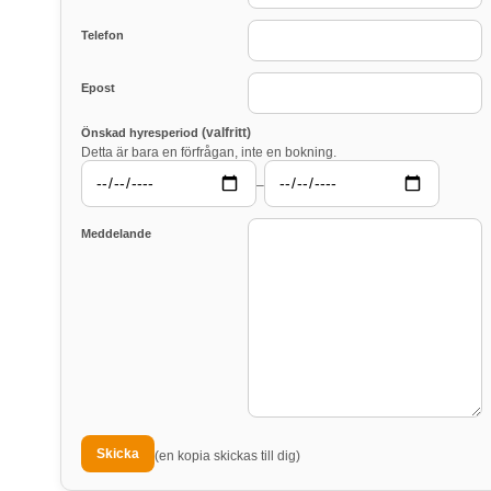
Telefon
Epost
(valfritt)
Önskad hyresperiod
Detta är bara en förfrågan, inte en bokning.
–
Meddelande
(en kopia skickas till dig)