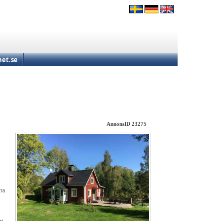
et.se
AnnonsID 23275
yra