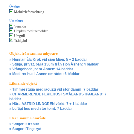
Övrigt:
Mobiltelefontäckning
Utomhus:
Veranda
Uteplats med utemöbler
Utegrill
Trädgård
Objekt från samma uthyrare
» Hunnamåla Krok vid sjön Mien: 5 + 2 bäddar
» Stuga, privat, bara 150m från sjön Åsnen: 4 bäddar
» Vrångeboda, nära Åsnen: 14 bäddar
» Modernt hus i Åsnen området: 6 bäddar
Liknande objekt
» Timmerstuga med jacuzzi vid stor damm: 7 bäddar
» CHARMERENDE FERIEHUS I SMÅLANDS HØJLAND: 7
bäddar
» Nära ASTRID LINDGREN värld: 7 + 1 bäddar
» Luftigt hus med stor tomt: 7 bäddar
Fler i samma område
» Stugor i Urshult
» Stugor i Tingsryd