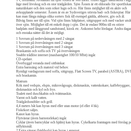
TV, bredband. Avståndet till sjön Åsnen är 900 meter. Huset ligger naturskönt i lug
läge med lövskog och en stor trädgården. Sjön Åsnen är ett eldorado för sportfiskar
naturälskare och den som söker lugn och ro. Här finns möjlighet till en aktiv och
avkopplande semester. Åsnen är en av Sydsveriges största bad- och fiskesjöar. Här
kan man fånga många olika sorters fisk till exempel gädda, abborre, gös och ål.
Bilväg finns ner till sjön. Vid sjön finns båtplatser, sittgrupper och med vacker utsi
över sjön. Möjlighet till ett enkelt dopp i sjön. Det är endast 900m till en större
badplats med långgrund sandstrand, kiosk etc. Ankomst helst lördagar. Andra daga
och enstaka nätter då det är möjligt.
1 Sovrum på nedervåningen med 2 sängar.
1 Sovrum på övervåningen med 2 sängar.
1 Sovrum på övervåningen med 3 sängar.
Braskamin och soffa och TV på övervåningen
Snabbt trådlöst internet (maxhastighet 100/10 Mbit) ingår.
CD-spelare.
Överbyggd veranda med sittbänkar.
Extra barnsäng och matstol vid behov.
Rymligt vardagsrum med soffa, sittgrupp, Flatt Screen TV, parabol (ASTRA), D
och braskamin.
Matrum
Kök med vedspis, elspis, mikrovågsugn, diskmaskin, vattenkokare, kaffebryggare,
diskmaskin och kyl och frys.
Toalett med duschkabin och tvättmaskin.
Varmt och kallt vatten.
Trädgårdsmöbler och grill.
4,4 meters båt kan hyras med eller utan motor (el eller 4 hk).
Fiskekort säljes.
Kanot kan hyras.
Flytvästar (även barnstorlekar) ingår.
Cyklar (även barncyklar och hjälm) kan hyras. Cykelkarta framtagen med förslag p
utflyktsmål.
2 Extra sängar (bäddsofa) kan hyras i annexet.