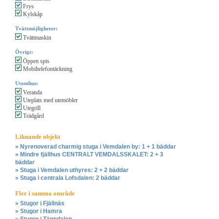
Frys
Kylskåp
Tvättmöjligheter:
Tvättmaskin
Övrigt:
Öppen spis
Mobiltelefontäckning
Utomhus:
Veranda
Uteplats med utemöbler
Utegrill
Trädgård
Liknande objekt
» Nyrenoverad charmig stuga i Vemdalen by: 1 + 1 bäddar
» Mindre fjällhus CENTRALT VEMDALSSKALET: 2 + 3
bäddar
» Stuga i Vemdalen uthyres: 2 + 2 bäddar
» Stuga i centrala Lofsdalen: 2 bäddar
Fler i samma område
» Stugor i Fjällnäs
» Stugor i Hamra