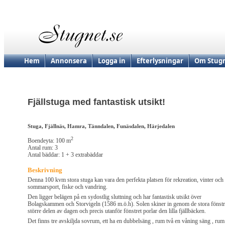
Hem
Annonsera
Logga in
Efterlysningar
Om Stugn
Fjällstuga med fantastisk utsikt!
Stuga, Fjällnäs, Hamra, Tänndalen, Funäsdalen, Härjedalen
2
Boendeyta: 100 m
Antal rum: 3
Antal bäddar: 1 + 3 extrabäddar
Beskrivning
Denna 100 kvm stora stuga kan vara den perfekta platsen för rekreation, vinter och
sommarsport, fiske och vandring.
Den ligger belägen på en sydostlig sluttning och har fantastisk utsikt över
Bolagskammen och Storvigeln (1586 m.ö.h). Solen skiner in genom de stora fönst
större delen av dagen och precis utanför fönstret porlar den lilla fjällbäcken.
Det finns tre avskiljda sovrum, ett ha en dubbelsäng , rum två en våning säng , rum