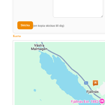
(en kopia skickas till dig)
Karta