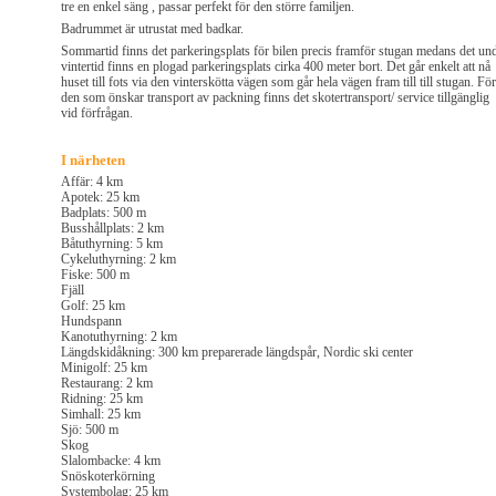
tre en enkel säng , passar perfekt för den större familjen.
Badrummet är utrustat med badkar.
Sommartid finns det parkeringsplats för bilen precis framför stugan medans det un
vintertid finns en plogad parkeringsplats cirka 400 meter bort. Det går enkelt att nå
huset till fots via den vinterskötta vägen som går hela vägen fram till till stugan. För
den som önskar transport av packning finns det skotertransport/ service tillgänglig
vid förfrågan.
I närheten
Affär: 4 km
Apotek: 25 km
Badplats: 500 m
Busshållplats: 2 km
Båtuthyrning: 5 km
Cykeluthyrning: 2 km
Fiske: 500 m
Fjäll
Golf: 25 km
Hundspann
Kanotuthyrning: 2 km
Längdskidåkning: 300 km preparerade längdspår, Nordic ski center
Minigolf: 25 km
Restaurang: 2 km
Ridning: 25 km
Simhall: 25 km
Sjö: 500 m
Skog
Slalombacke: 4 km
Snöskoterkörning
Systembolag: 25 km