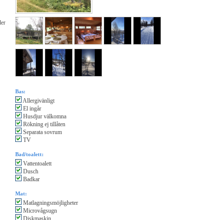
der
Bas:
Allergivänligt
El ingår
Husdjur välkomna
Rökning ej tillåten
Separata sovrum
TV
Bad/toalett:
Vattentoalett
Dusch
Badkar
Mat:
Matlagningsmöjligheter
Microvågsugn
Diskmaskin