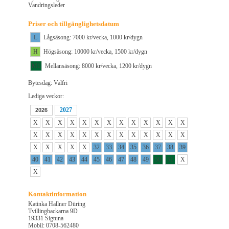
Vandringsleder
Priser och tillgänglighetsdatum
L
Lågsäsong: 7000 kr/vecka, 1000 kr/dygn
H
Högsäsong: 10000 kr/vecka, 1500 kr/dygn
M1
Mellansäsong: 8000 kr/vecka, 1200 kr/dygn
Bytesdag: Valfri
Lediga veckor:
2027
2026
X
X
X
X
X
X
X
X
X
X
X
X
X
X
X
X
X
X
X
X
X
X
X
X
X
X
X
X
X
X
X
32
33
34
35
36
37
38
39
40
41
42
43
44
45
46
47
48
49
50
51
X
X
Kontaktinformation
Katinka Hallner Düring
Tvillingbackarna 9D
19331 Sigtuna
Mobil: 0708-562480