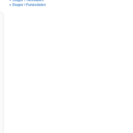
» Stugor i Tänndalen
» Stugor i Funäsdalen