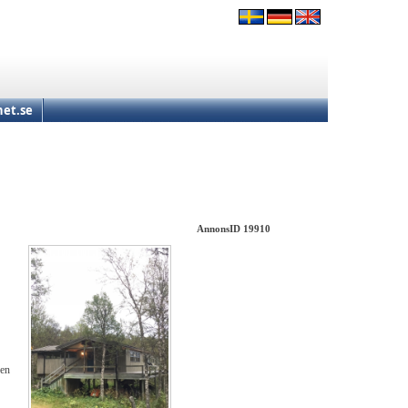
et.se
AnnonsID 19910
ren