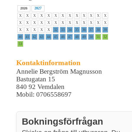
2027
2026
X
X
X
X
X
X
X
X
X
X
X
X
X
X
X
X
X
X
X
X
X
X
X
X
X
X
X
X
X
X
X
32
33
34
35
36
37
38
39
40
41
42
43
44
45
46
47
48
49
50
51
52
53
Kontaktinformation
Annelie Bergström Magnusson
Bastugatan 15
840 92 Vemdalen
Mobil: 0706558697
Bokningsförfrågan