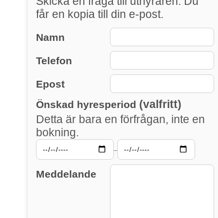
Skicka en fråga till uthyraren. Du
får en kopia till din e-post.
Namn
Telefon
Epost
(valfritt)
Önskad hyresperiod
Detta är bara en förfrågan, inte en
bokning.
–
Meddelande