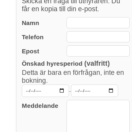
Skicka en fråga till uthyraren. Du
får en kopia till din e-post.
Namn
Telefon
Epost
(valfritt)
Önskad hyresperiod
Detta är bara en förfrågan, inte en
bokning.
–
Meddelande