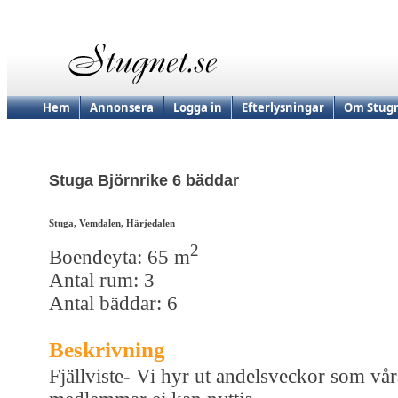
Hem
Annonsera
Logga in
Efterlysningar
Om Stugn
Stuga Björnrike 6 bäddar
Stuga, Vemdalen, Härjedalen
2
Boendeyta: 65 m
Antal rum: 3
Antal bäddar: 6
Beskrivning
Fjällviste- Vi hyr ut andelsveckor som vår