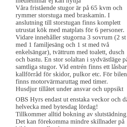
medlemmar ej kan nyttja
Våra fristående stugor är på 65 kvm och
rymmer storstuga med braskamin. I
anslutning till storstugan finns komplett
utrustat kök med matplats för 6 personer.
Vidare innehåller stugorna 3 sovrum (2 st
med 1 familjesäng och 1 st med två
enkelsängar), tvättrum med toalett, dusch
och bastu. En stor solaltan i sydvästläge p
samtliga stugor. Vid entrén finns ett låsbar
kallförråd för skidor, pulkor etc. För bilen
finns motorvärmaruttag med timer.
Husdjur tillåtet under ansvar och uppsikt
OBS Hyrs endast ut enstaka veckor och d
helvecka med bytesdag lördag!
Tillkommer alltid bokning av slutstädning
Det kan förekomma mindre skillnader på