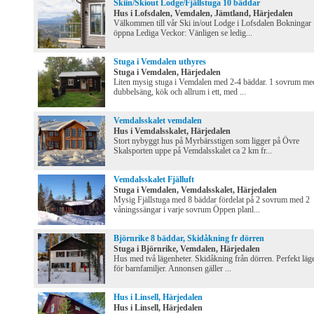
Skiin/Skiout Lodge/Fjällstuga 10 bäddar
Hus i Lofsdalen, Vemdalen, Jämtland, Härjedalen
Välkommen till vår Ski in/out Lodge i Lofsdalen Bokningar
öppna Lediga Veckor: Vänligen se ledig...
Stuga i Vemdalen uthyres
Stuga i Vemdalen, Härjedalen
Liten mysig stuga i Vemdalen med 2-4 bäddar. 1 sovrum me
dubbelsäng, kök och allrum i ett, med ...
Vemdalsskalet vemdalen
Hus i Vemdalsskalet, Härjedalen
Stort nybyggt hus på Myrbärsstigen som ligger på Övre
Skalsporten uppe på Vemdalsskalet ca 2 km fr...
Vemdalsskalet Fjälluft
Stuga i Vemdalen, Vemdalsskalet, Härjedalen
Mysig Fjällstuga med 8 bäddar fördelat på 2 sovrum med 2
våningssängar i varje sovrum Öppen planl...
Björnrike 8 bäddar, Skidåkning fr dörren
Stuga i Björnrike, Vemdalen, Härjedalen
Hus med två lägenheter. Skidåkning från dörren. Perfekt läg
för barnfamiljer. Annonsen gäller ...
Hus i Linsell, Härjedalen
Hus i Linsell, Härjedalen