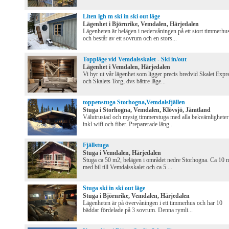
Liten lgh m ski in ski out läge
Lägenhet i Björnrike, Vemdalen, Härjedalen
Lägenheten är belägen i nedervåningen på ett stort timmerhu
och består av ett sovrum och en stors...
Toppläge vid Vemdalsskalet - Ski in/out
Lägenhet i Vemdalen, Härjedalen
Vi hyr ut vår lägenhet som ligger precis bredvid Skalet Expr
och Skalets Torg, dvs bättre läge...
toppenstuga Storhogna,Vemdalsfjällen
Stuga i Storhogna, Vemdalen, Klövsjö, Jämtland
Välutrustad och mysig timmerstuga med alla bekvämligheter
inkl wifi och fiber. Preparerade läng...
Fjällstuga
Stuga i Vemdalen, Härjedalen
Stuga ca 50 m2, belägen i området nedre Storhogna. Ca 10 
med bil till Vemdalsskalet och ca 5 ...
Stuga ski in ski out läge
Stuga i Björnrike, Vemdalen, Härjedalen
Lägenheten är på övervåningen i ett timmerhus och har 10
bäddar fördelade på 3 sovrum. Denna rymli...