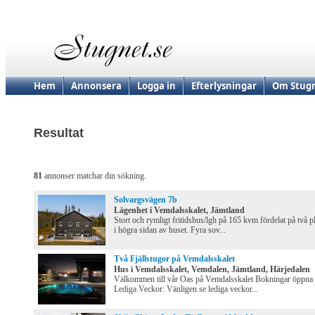
Hem
Annonsera
Logga in
Efterlysningar
Om Stugn
Resultat
81
annonser matchar din sökning.
Solvargsvägen 7b
Lägenhet i Vemdalsskalet, Jämtland
Stort och rymligt fritidshus/lgh på 165 kvm fördelat på två p
i högra sidan av huset. Fyra sov...
Två Fjällstugor på Vemdalsskalet
Hus i Vemdalsskalet, Vemdalen, Jämtland, Härjedalen
Välkommen till vår Oas på Vemdalsskalet Bokningar öppna
Lediga Veckor: Vänligen se lediga veckor...