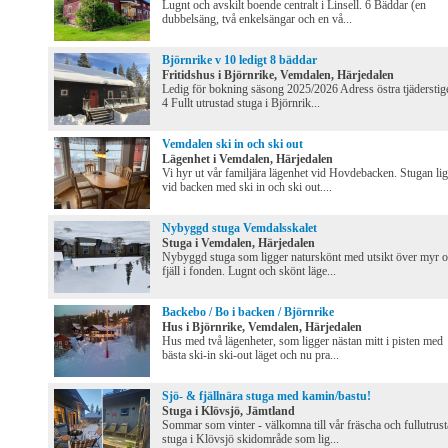
Lugnt och avskilt boende centralt i Linsell. 6 Bäddar (en
dubbelsäng, två enkelsängar och en vå...
Björnrike v 10 ledigt 8 bäddar
Fritidshus i Björnrike, Vemdalen, Härjedalen
Ledig för bokning säsong 2025/2026 Adress östra tjäderstig
4 Fullt utrustad stuga i Björnrik...
Vemdalen ski in och ski out
Lägenhet i Vemdalen, Härjedalen
Vi hyr ut vår familjära lägenhet vid Hovdebacken. Stugan li
vid backen med ski in och ski out....
Nybyggd stuga Vemdalsskalet
Stuga i Vemdalen, Härjedalen
Nybyggd stuga som ligger naturskönt med utsikt över myr 
fjäll i fonden. Lugnt och skönt läge...
Backebo / Bo i backen / Björnrike
Hus i Björnrike, Vemdalen, Härjedalen
Hus med två lägenheter, som ligger nästan mitt i pisten med
bästa ski-in ski-out läget och nu pra...
Sjö- & fjällnära stuga med kamin/bastu!
Stuga i Klövsjö, Jämtland
Sommar som vinter - välkomna till vår fräscha och fullutrus
stuga i Klövsjö skidområde som lig...