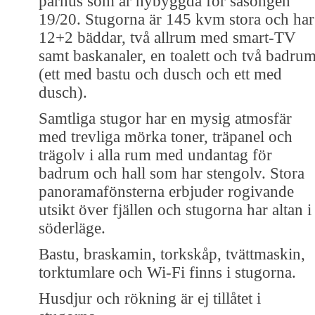
parhus som är nybyggda för säsongen
19/20. Stugorna är 145 kvm stora och har
12+2 bäddar, två allrum med smart-TV
samt baskanaler, en toalett och två badru
(ett med bastu och dusch och ett med
dusch).
Samtliga stugor har en mysig atmosfär
med trevliga mörka toner, träpanel och
trägolv i alla rum med undantag för
badrum och hall som har stengolv. Stora
panoramafönsterna erbjuder rogivande
utsikt över fjällen och stugorna har altan i
söderläge.
Bastu, braskamin, torkskåp, tvättmaskin,
torktumlare och Wi-Fi finns i stugorna.
Husdjur och rökning är ej tillåtet i