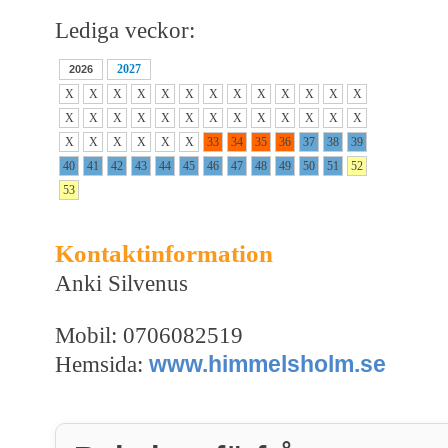
Lediga veckor:
2027
2026
X
X
X
X
X
X
X
X
X
X
X
X
X
X
X
X
X
X
X
X
X
X
X
X
X
X
X
X
X
X
X
X
33
34
35
36
37
38
39
40
41
42
43
44
45
46
47
48
49
50
51
52
53
Kontaktinformation
Anki Silvenus
Mobil: 0706082519
www.himmelsholm.se
Hemsida: