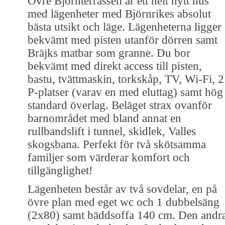
Övre Björnterrassen är ett helt nytt hus
med lägenheter med Björnrikes absolut
bästa utsikt och läge. Lägenheterna ligger
bekvämt med pisten utanför dörren samt
Bräjks matbar som granne. Du bor
bekvämt med direkt access till pisten,
bastu, tvättmaskin, torkskåp, TV, Wi-Fi, 2
P-platser (varav en med eluttag) samt hög
standard överlag. Beläget strax ovanför
barnområdet med bland annat en
rullbandslift i tunnel, skidlek, Valles
skogsbana. Perfekt för två skötsamma
familjer som värderar komfort och
tillgänglighet!
Lägenheten består av två sovdelar, en på
övre plan med eget wc och 1 dubbelsäng
(2x80) samt bäddsoffa 140 cm. Den andr