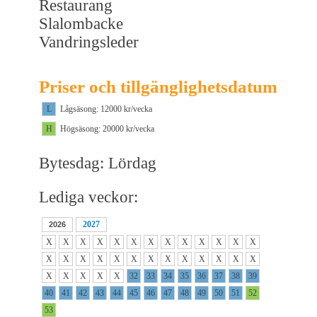
Restaurang
Slalombacke
Vandringsleder
Priser och tillgänglighetsdatum
L
Lågsäsong: 12000 kr/vecka
H
Högsäsong: 20000 kr/vecka
Bytesdag: Lördag
Lediga veckor:
2027
2026
X
X
X
X
X
X
X
X
X
X
X
X
X
X
X
X
X
X
X
X
X
X
X
X
X
X
X
X
X
X
X
32
33
34
35
36
37
38
39
40
41
42
43
44
45
46
47
48
49
50
51
52
53