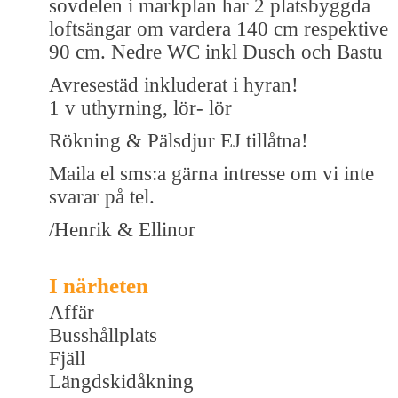
sovdelen i markplan har 2 platsbyggda
loftsängar om vardera 140 cm respektive
90 cm. Nedre WC inkl Dusch och Bastu
Avresestäd inkluderat i hyran!
1 v uthyrning, lör- lör
Rökning & Pälsdjur EJ tillåtna!
Maila el sms:a gärna intresse om vi inte
svarar på tel.
/Henrik & Ellinor
I närheten
Affär
Busshållplats
Fjäll
Längdskidåkning