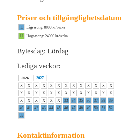
Priser och tillgänglighetsdatum
L
Lågsäsong: 8000 kr/vecka
H
Högsäsong: 24000 kr/vecka
Bytesdag: Lördag
Lediga veckor:
2027
2026
X
X
X
X
X
X
X
X
X
X
X
X
X
X
X
X
X
X
X
X
X
X
X
X
X
X
X
X
X
X
X
X
33
34
35
36
37
38
39
40
41
42
43
44
45
46
47
48
49
50
51
52
53
Kontaktinformation