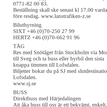
0771-82 00 83.
Beställning skall ske senast kl 17.00 vard
före resdag. www.lanstrafiken-z.se
Biluthyrning
SIXT +46 (0)70-250 27 99
HERTZ +46 (0)70-662 91 96
TÅG
Res med Snötåget från Stockholm via Mo
till Sveg och ta buss eller hyrbil den sista
knappa timmen till Lofsdalen.
Biljetter bokar du på SJ med slutdestinati
Lofsdalen.
www.sj.se
BUSS
Direktbuss med Härjedalingen
Att åka buss till oss är ett bekvämt, enkelt,