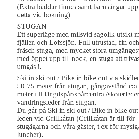
(Extra bäddar finnes samt barnsängar up
detta vid bokning)
STUGAN
Ett superläge med milsvid sagolik utsikt 
fjällen och Lofssjön. Full utrustad, fin oc
fräsch stuga, med mycket stora umgänges
med öppet upp till nock, en stuga att triva
umgås i.
Ski in ski out / Bike in bike out via skidle
50-75 meter från stugan, gångavstånd c:a
meter till längdspår/spårcentral/skoterlede
vandringsleder från stugan.
Du går på Ski in ski out / Bike in bike out
leden vid Grillkåtan (Grillkåtan är till för
stugägarna och våra gäster, t ex för mysig
luncher).