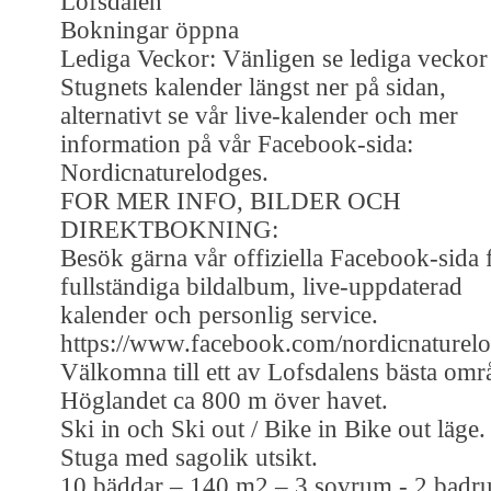
Lofsdalen
Bokningar öppna
Lediga Veckor: Vänligen se lediga veckor 
Stugnets kalender längst ner på sidan,
alternativt se vår live-kalender och mer
information på vår Facebook-sida:
Nordicnaturelodges.
FOR MER INFO, BILDER OCH
DIREKTBOKNING:
Besök gärna vår offiziella Facebook-sida 
fullständiga bildalbum, live-uppdaterad
kalender och personlig service.
https://www.facebook.com/nordicnaturel
Välkomna till ett av Lofsdalens bästa omr
Höglandet ca 800 m över havet.
Ski in och Ski out / Bike in Bike out läge.
Stuga med sagolik utsikt.
10 bäddar – 140 m2 – 3 sovrum - 2 badr