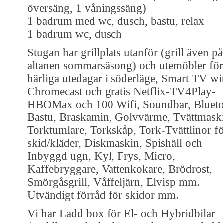
översäng, 1 våningssäng)
1 badrum med wc, dusch, bastu, relax
1 badrum wc, dusch
Stugan har grillplats utanför (grill även på
altanen sommarsäsong) och utemöbler för
härliga utedagar i söderläge, Smart TV wi
Chromecast och gratis Netflix-TV4Play-
HBOMax och 100 Wifi, Soundbar, Blueto
Bastu, Braskamin, Golvvärme, Tvättmask
Torktumlare, Torkskåp, Tork-Tvättlinor f
skid/kläder, Diskmaskin, Spishäll och
Inbyggd ugn, Kyl, Frys, Micro,
Kaffebryggare, Vattenkokare, Brödrost,
Smörgåsgrill, Våffeljärn, Elvisp mm.
Utvändigt förråd för skidor mm.
Vi har Ladd box för El- och Hybridbilar