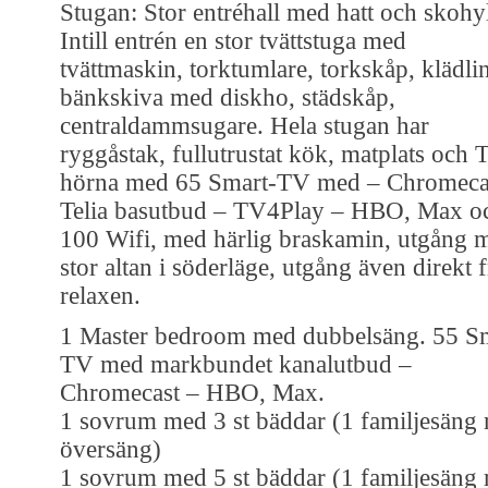
Stugan: Stor entréhall med hatt och skohyl
Intill entrén en stor tvättstuga med
tvättmaskin, torktumlare, torkskåp, klädli
bänkskiva med diskho, städskåp,
centraldammsugare. Hela stugan har
ryggåstak, fullutrustat kök, matplats och 
hörna med 65 Smart-TV med – Chromecas
Telia basutbud – TV4Play – HBO, Max o
100 Wifi, med härlig braskamin, utgång 
stor altan i söderläge, utgång även direkt 
relaxen.
1 Master bedroom med dubbelsäng. 55 S
TV med markbundet kanalutbud –
Chromecast – HBO, Max.
1 sovrum med 3 st bäddar (1 familjesäng
översäng)
1 sovrum med 5 st bäddar (1 familjesäng