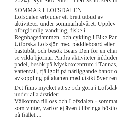
2024). Nytt SkiCenter - med Skilockers 
SOMMAR I LOFSDALEN
Lofsdalen erbjuder ett brett utbud av
aktiviteter under sommarhalvåret. Upplev
oförglömlig vandring, fiske i
Regnbågsdammen, och cykling i Bike Par
Utforska Lofssjön med paddleboard eller
bastubåt, och besök Bears Den för en chan
se vilda björnar. Andra aktiviteter inklude
padel, besök på Myskoxcentrum i Tännäs
vattenfall, fjällgolf på närliggande banor 
avkoppling på altanen med utsikt över ren
Det finns mycket att se och göra i Lofsda
under alla årstider:
Välkomna till oss och Lofsdalen - somma
som vinter, varför ej även tillbringa höstl
på fjället....