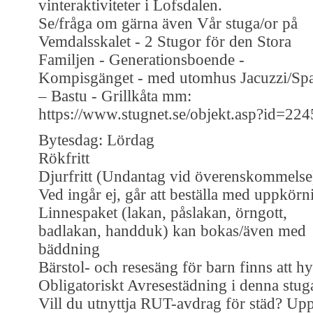
vinteraktiviteter i Lofsdalen.
Se/fråga om gärna även Vår stuga/or på
Vemdalsskalet - 2 Stugor för den Stora
Familjen - Generationsboende -
Kompisgänget - med utomhus Jacuzzi/Sp
– Bastu - Grillkåta mm:
https://www.stugnet.se/objekt.asp?id=22
Bytesdag: Lördag
Rökfritt
Djurfritt (Undantag vid överenskommelse
Ved ingår ej, går att beställa med uppkörn
Linnespaket (lakan, påslakan, örngott,
badlakan, handduk) kan bokas/även med
bäddning
Bärstol- och resesäng för barn finns att hy
Obligatoriskt Avresestädning i denna stug
Vill du utnyttja RUT-avdrag för städ? Up