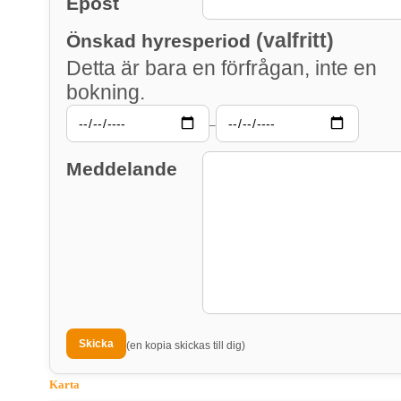
Epost
(valfritt)
Önskad hyresperiod
Detta är bara en förfrågan, inte en
bokning.
–
Meddelande
(en kopia skickas till dig)
Karta