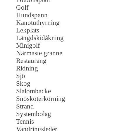
Golf
Hundspann
Kanotuthyrning
Lekplats
Längdskidåkning
Minigolf
Närmaste granne
Restaurang
Ridning
Sjö
Skog
Slalombacke
Snöskoterkörning
Strand
Systembolag
Tennis
Vandringsleder