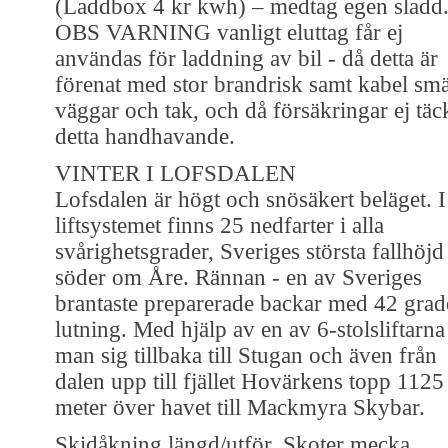
(Laddbox 4 kr kwh) – medtag egen sladd
OBS VARNING vanligt eluttag får ej
användas för laddning av bil - då detta är
förenat med stor brandrisk samt kabel smäl
väggar och tak, och då försäkringar ej täc
detta handhavande.
VINTER I LOFSDALEN
Lofsdalen är högt och snösäkert beläget. I
liftsystemet finns 25 nedfarter i alla
svårighetsgrader, Sveriges största fallhöjd
söder om Åre. Rännan - en av Sveriges
brantaste preparerade backar med 42 grad
lutning. Med hjälp av en av 6-stolsliftarna
man sig tillbaka till Stugan och även från
dalen upp till fjället Hovärkens topp 1125
meter över havet till Mackmyra Skybar.
Skidåkning längd/utför, Skoter mecka,