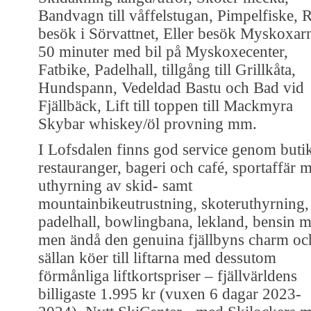
Bandvagn till våffelstugan, Pimpelfiske, 
besök i Sörvattnet, Eller besök Myskoxar
50 minuter med bil på Myskoxecenter,
Fatbike, Padelhall, tillgång till Grillkåta,
Hundspann, Vedeldad Bastu och Bad vid
Fjällbäck, Lift till toppen till Mackmyra
Skybar whiskey/öl provning mm.
I Lofsdalen finns god service genom buti
restauranger, bageri och café, sportaffär 
uthyrning av skid- samt
mountainbikeutrustning, skoteruthyrning,
padelhall, bowlingbana, lekland, bensin 
men ändå den genuina fjällbyns charm oc
sällan köer till liftarna med dessutom
förmånliga liftkortspriser – fjällvärldens
billigaste 1.995 kr (vuxen 6 dagar 2023-