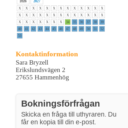
2027
2026
X
X
X
X
X
X
X
X
X
X
X
X
X
X
X
X
X
X
X
X
X
X
X
X
X
X
X
X
X
X
X
X
X
34
35
36
37
38
39
40
41
42
43
44
45
46
47
48
49
50
51
52
53
Kontaktinformation
Sara Bryzell
Erikslundsvägen 2
27655 Hammenhög
Bokningsförfrågan
Skicka en fråga till uthyraren. Du
får en kopia till din e-post.