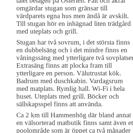
talet belägen på Österlen. Fält och åkrar
omgärdar stugan som gränsar till
värdparets egna hus men ändå är avskilt.
Till stugan hör en inhägnad liten trädgård
med uteplats och grill.
Stugan har två sovrum, i det största finns
en dubbelsäng och i det mindre finns en
våningssäng med ytterligare två sovplatser
Extrasäng finns att plocka fram till
ytterligare en person. Välutrustat kök.
Badrum med duschkabin. Vardagsrum
med matplats. Rymlig hall. Wi-Fi i hela
huset. Uteplats med grill. Böcker och
sällskapsspel finns att använda.
Ca 2 km till Hammenhög där bland annat
en välsorterad matbutik finns samt även et
poolområde som är öppet ca två månader