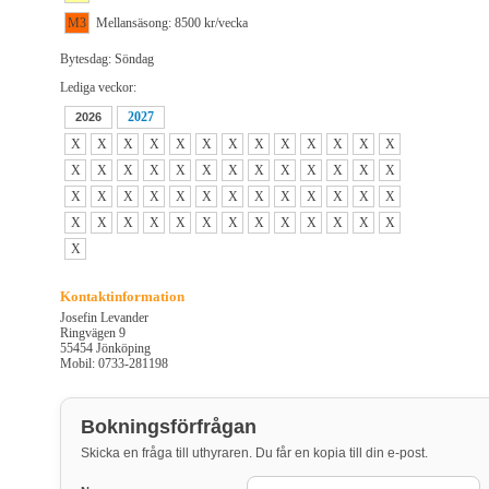
M3
Mellansäsong: 8500 kr/vecka
Bytesdag: Söndag
Lediga veckor:
2027
2026
X
X
X
X
X
X
X
X
X
X
X
X
X
X
X
X
X
X
X
X
X
X
X
X
X
X
X
X
X
X
X
X
X
X
X
X
X
X
X
X
X
X
X
X
X
X
X
X
X
X
X
X
X
Kontaktinformation
Josefin Levander
Ringvägen 9
55454 Jönköping
Mobil: 0733-281198
Bokningsförfrågan
Skicka en fråga till uthyraren. Du får en kopia till din e-post.