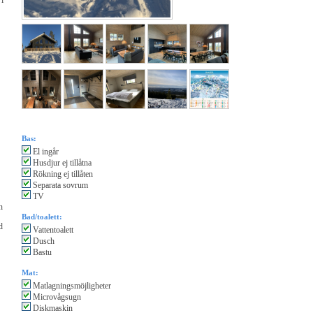
 i
Bas:
El ingår
Husdjur ej tillåtna
Rökning ej tillåten
Separata sovrum
TV
n
Bad/toalett:
d
Vattentoalett
Dusch
Bastu
Mat:
Matlagningsmöjligheter
Microvågsugn
Diskmaskin