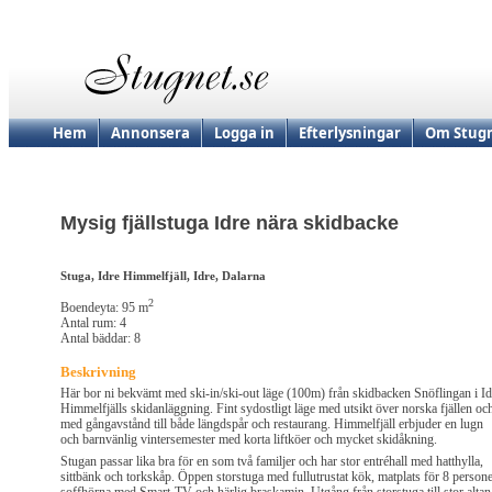
Hem
Annonsera
Logga in
Efterlysningar
Om Stugn
Mysig fjällstuga Idre nära skidbacke
Stuga, Idre Himmelfjäll, Idre, Dalarna
2
Boendeyta: 95 m
Antal rum: 4
Antal bäddar: 8
Beskrivning
Här bor ni bekvämt med ski-in/ski-out läge (100m) från skidbacken Snöflingan i Id
Himmelfjälls skidanläggning. Fint sydostligt läge med utsikt över norska fjällen oc
med gångavstånd till både längdspår och restaurang. Himmelfjäll erbjuder en lugn
och barnvänlig vintersemester med korta liftköer och mycket skidåkning.
Stugan passar lika bra för en som två familjer och har stor entréhall med hatthylla,
sittbänk och torkskåp. Öppen storstuga med fullutrustat kök, matplats för 8 persone