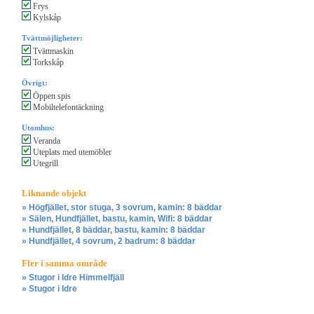
Frys
Kylskåp
Tvättmöjligheter:
Tvättmaskin
Torkskåp
Övrigt:
Öppen spis
Mobiltelefontäckning
Utomhus:
Veranda
Uteplats med utemöbler
Utegrill
Liknande objekt
» Högfjället, stor stuga, 3 sovrum, kamin: 8 bäddar
» Sälen, Hundfjället, bastu, kamin, Wifi: 8 bäddar
» Hundfjället, 8 bäddar, bastu, kamin: 8 bäddar
» Hundfjället, 4 sovrum, 2 badrum: 8 bäddar
Fler i samma område
» Stugor i Idre Himmelfjäll
» Stugor i Idre