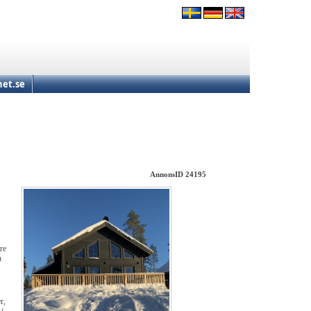
et.se
AnnonsID 24195
re
h
r,