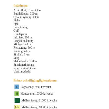
I närheten
Affär: ICA, Coop 4 km
Busshållplats: 300 m
Cykeluthyrning: 4 km
Fiske
Fjäll
Forsränning
Golf
Hundspann
Lekplats: 300 m
Längdskidåkning
Minigolf: 4 km
Restaurang: 300 m
Ridning: 4 km
Simhall: 4 km
Skog
Slalombacke: 100 m
Snöskoterkörning
Systembolag: 4 km
Vandringsleder
Priser och tillgänglighetsdatum
L
Lågsäsong: 7500 kr/vecka
H
Högsäsong: 16500 kr/vecka
M1
Mellansäsong: 11500 kr/vecka
M2
Mellansäsong: 10500 kr/vecka