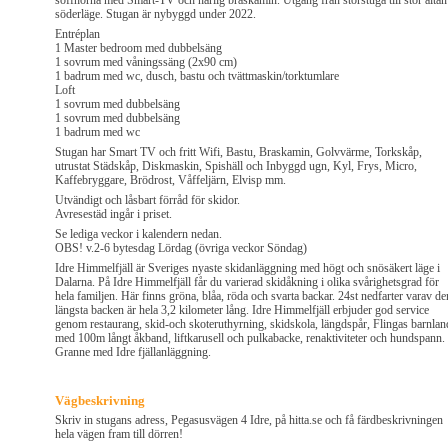
soffhörna med Smart-TV och härlig braskamin. Utgång från storstuga till stor altan
söderläge. Stugan är nybyggd under 2022.
Entréplan
1 Master bedroom med dubbelsäng
1 sovrum med våningssäng (2x90 cm)
1 badrum med wc, dusch, bastu och tvättmaskin/torktumlare
Loft
1 sovrum med dubbelsäng
1 sovrum med dubbelsäng
1 badrum med wc
Stugan har Smart TV och fritt Wifi, Bastu, Braskamin, Golvvärme, Torkskåp,
utrustat Städskåp, Diskmaskin, Spishäll och Inbyggd ugn, Kyl, Frys, Micro,
Kaffebryggare, Brödrost, Våffeljärn, Elvisp mm.
Utvändigt och låsbart förråd för skidor.
Avresestäd ingår i priset.
Se lediga veckor i kalendern nedan.
OBS! v.2-6 bytesdag Lördag (övriga veckor Söndag)
Idre Himmelfjäll är Sveriges nyaste skidanläggning med högt och snösäkert läge i
Dalarna. På Idre Himmelfjäll får du varierad skidåkning i olika svårighetsgrad för
hela familjen. Här finns gröna, blåa, röda och svarta backar. 24st nedfarter varav de
längsta backen är hela 3,2 kilometer lång. Idre Himmelfjäll erbjuder god service
genom restaurang, skid-och skoteruthyrning, skidskola, längdspår, Flingas barnlan
med 100m långt åkband, liftkarusell och pulkabacke, renaktiviteter och hundspann.
Granne med Idre fjällanläggning.
Vägbeskrivning
Skriv in stugans adress, Pegasusvägen 4 Idre, på hitta.se och få färdbeskrivningen
hela vägen fram till dörren!