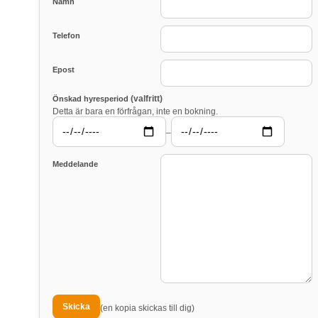
Namn
Telefon
Epost
(valfritt)
Önskad hyresperiod
Detta är bara en förfrågan, inte en bokning.
–
Meddelande
(en kopia skickas till dig)