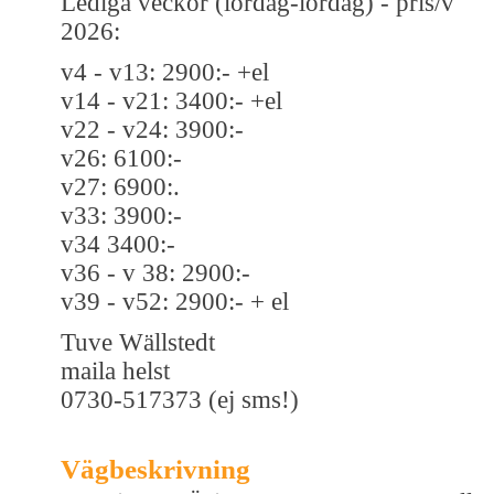
Lediga veckor (lördag-lördag) - pris/v
2026:
v4 - v13: 2900:- +el
v14 - v21: 3400:- +el
v22 - v24: 3900:-
v26: 6100:-
v27: 6900:.
v33: 3900:-
v34 3400:-
v36 - v 38: 2900:-
v39 - v52: 2900:- + el
Tuve Wällstedt
maila helst
0730-517373 (ej sms!)
Vägbeskrivning