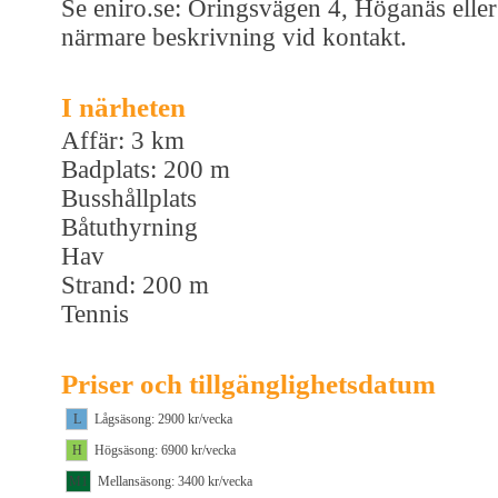
Se eniro.se: Öringsvägen 4, Höganäs eller
närmare beskrivning vid kontakt.
I närheten
Affär: 3 km
Badplats: 200 m
Busshållplats
Båtuthyrning
Hav
Strand: 200 m
Tennis
Priser och tillgänglighetsdatum
L
Lågsäsong: 2900 kr/vecka
H
Högsäsong: 6900 kr/vecka
M1
Mellansäsong: 3400 kr/vecka