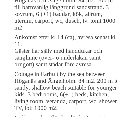
Höganäs och Ängelholm. 84 m2. 200 m
till barnvänlig långgrund sandstrand. 3
sovrum, 6 (+1) bäddar, kök, allrum,
uterum, carport, wc, dusch, tv. tomt 1000
m2.
Ankomst efter kl 14 (ca), avresa senast kl
11.
Gäster har själv med handdukar och
sänglinne (över- o underlakan samt
örngott) samt städar före avresa.
Cottage in Farhult by the sea between
Höganäs and Ängelholm. 84 m2. 200 m t
sandy, shallow beach suitable for younger
kids. 3 bedrooms, 6(+1) beds, kitchen,
living room, veranda, carport, wc, shower
TV, lot: 1000 m2.