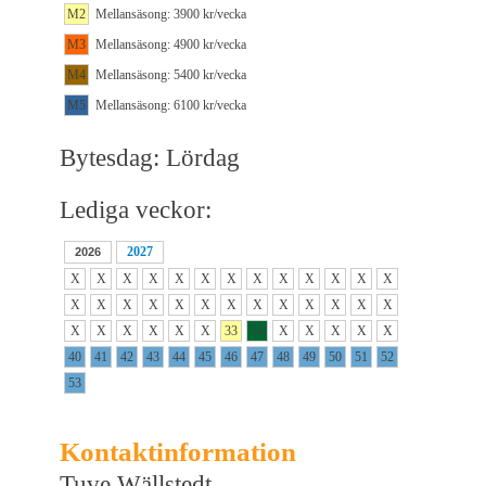
M2
Mellansäsong: 3900 kr/vecka
M3
Mellansäsong: 4900 kr/vecka
M4
Mellansäsong: 5400 kr/vecka
M5
Mellansäsong: 6100 kr/vecka
Bytesdag: Lördag
Lediga veckor:
2027
2026
X
X
X
X
X
X
X
X
X
X
X
X
X
X
X
X
X
X
X
X
X
X
X
X
X
X
X
X
X
X
X
X
33
34
X
X
X
X
X
40
41
42
43
44
45
46
47
48
49
50
51
52
53
Kontaktinformation
Tuve Wällstedt