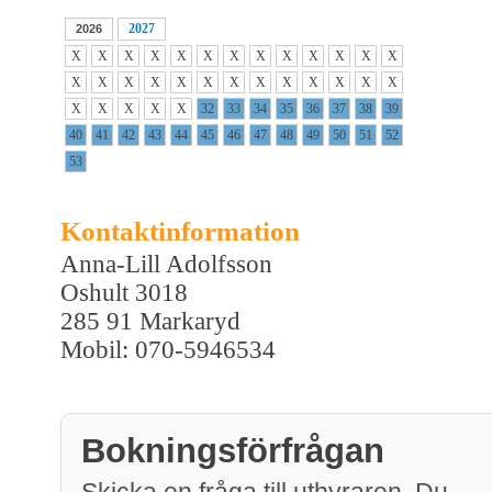
2027
2026
X
X
X
X
X
X
X
X
X
X
X
X
X
X
X
X
X
X
X
X
X
X
X
X
X
X
X
X
X
X
X
32
33
34
35
36
37
38
39
40
41
42
43
44
45
46
47
48
49
50
51
52
53
Kontaktinformation
Anna-Lill Adolfsson
Oshult 3018
285 91 Markaryd
Mobil: 070-5946534
Bokningsförfrågan
Skicka en fråga till uthyraren. Du