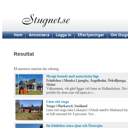
Hem
Annonsera
Logga in
Efterlysningar
Om Stugn
Resultat
15
annonser matchar din sökning.
Mysigt boende med naturskönt läge
Fritidshus i Munka Ljungby, Ängelholm, Örkelljunga,
Skåne
Välkommen, vår gård ligger vid foten av Hallandsåsen. Det 
perfekt för dom som vill njuta av s...
Liten röd stuga
Stuga i Markaryd, Småland
Liten röd stuga nära Lokasjön i Oshult utanför Markaryd hy
ut fullt utrustad för 4 personer. Sov...
fin fritidshus nära sjöar och Östersjön