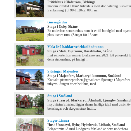
Fritidshus i Olofström, Blekinge
modern inredad 110m² fritidshus med stor balkong 3 sovrum
5 enkelsäng ) 0, 90-1, 20x2, 00m m...
Gussagården
Stuga i Osby, Skåne
Ett underbart semesterhus som är en fd bondgård med myck
plats i stora rum. (Sängar för 13 vux...
Mala 6+2 bäddar vedeldad badtunna
Stuga i Mala, Bjärnum, Hässleholm, Skåne
Fint semesterhus som är totalrenoverat 2021. Ett pittoreskt f
detta stationshus, på härligt ...
Sjöstuga i Majenfors
Stuga i Majenfors, Markaryd kommun, Småland
Kontakt: piamariepoulsen@gmail.com Sjöstuga i Majenfors
uthyras. Stugan är ett helt hus, med ...
Stuga i Småland
Stuga i Traryd, Markaryd, Älmhult, Ljungby, Småland
I sydvästra Småland ligger denna lantliga idyll med utsikt öv
beteshagar och skogen strax intill...
Stugor Linnea
Hus i Unnaryd, Hylte, Hyltebruk, Lidhult, Småland
Beläget mitt i Astrid Lindgrens fältsland är detta underbara