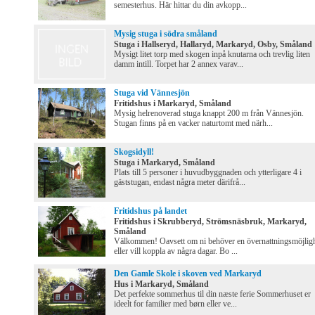
semesterhus. Här hittar du din avkopp...
Mysig stuga i södra småland
Stuga i Hallseryd, Hallaryd, Markaryd, Osby, Småland
Mysigt litet torp med skogen inpå knutarna och trevlig liten
damm intill. Torpet har 2 annex varav...
Stuga vid Vännesjön
Fritidshus i Markaryd, Småland
Mysig helrenoverad stuga knappt 200 m från Vännesjön.
Stugan finns på en vacker naturtomt med närh...
Skogsidyll!
Stuga i Markaryd, Småland
Plats till 5 personer i huvudbyggnaden och ytterligare 4 i
gäststugan, endast några meter därifrå...
Fritidshus på landet
Fritidshus i Skrubberyd, Strömsnäsbruk, Markaryd,
Småland
Välkommen! Oavsett om ni behöver en övernattningsmöjlig
eller vill koppla av några dagar. Bo ...
Den Gamle Skole i skoven ved Markaryd
Hus i Markaryd, Småland
Det perfekte sommerhus til din næste ferie Sommerhuset er
ideelt for familier med børn eller ve...