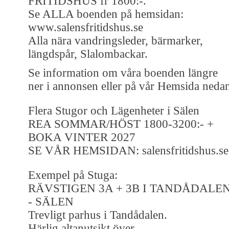
FRITIDSHUS fr 1800:-.
Se ALLA boenden på hemsidan:
www.salensfritidshus.se
Alla nära vandringsleder, bärmarker,
längdspår, Slalombackar.
Se information om våra boenden längre
ner i annonsen eller på vår Hemsida neda
Flera Stugor och Lägenheter i Sälen
REA SOMMAR/HÖST 1800-3200:- +
BOKA VINTER 2027
SE VÅR HEMSIDAN: salensfritidshus.se
Exempel på Stuga:
RÄVSTIGEN 3A + 3B I TANDÅDALE
- SÄLEN
Trevligt parhus i Tandådalen.
Härlig altanutsikt över