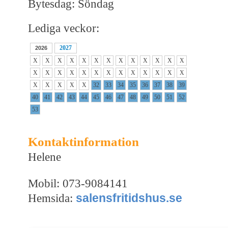
Bytesdag: Söndag
Lediga veckor:
2027
2026
X
X
X
X
X
X
X
X
X
X
X
X
X
X
X
X
X
X
X
X
X
X
X
X
X
X
X
X
X
X
X
32
33
34
35
36
37
38
39
40
41
42
43
44
45
46
47
48
49
50
51
52
53
Kontaktinformation
Helene
Mobil: 073-9084141
salensfritidshus.se
Hemsida: