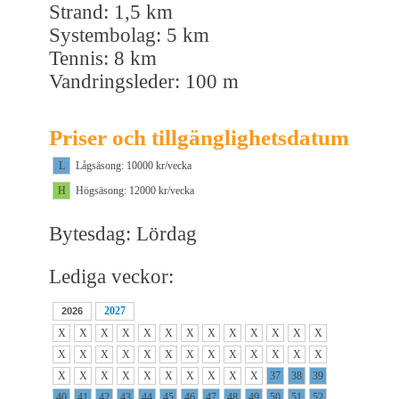
Strand: 1,5 km
Systembolag: 5 km
Tennis: 8 km
Vandringsleder: 100 m
Priser och tillgänglighetsdatum
L
Lågsäsong: 10000 kr/vecka
H
Högsäsong: 12000 kr/vecka
Bytesdag: Lördag
Lediga veckor:
2027
2026
X
X
X
X
X
X
X
X
X
X
X
X
X
X
X
X
X
X
X
X
X
X
X
X
X
X
X
X
X
X
X
X
X
X
X
X
37
38
39
40
41
42
43
44
45
46
47
48
49
50
51
52