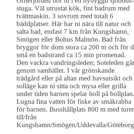
Örnefjorden bor ni i en nybyggd sjöbods-
stuga. Väl utrustat kök, fint badrum med
tvättmaskin. 3 sovrum med totalt 6
bäddplatser. Här har ni nära till natur och
salta bad, endast 7 km från Kungshamn,
Smögen eller Bohus Malmön. Bad från
bryggor för dom stora ca 200 m och för 
små en badstrand ca 15 min promenad.
Den vackra vandringsleden; Soteleden gå
genom samhället. I vår grönskande
trädgård eller på altan med havsutsikt och
solläge kan ni sitta och mysa eller grilla
under tiden barnen spelar boll på bollplan
Lugna fina vatten för fiske av småkrabba
för barnen. Busshållplats 800 m med ture
till/från
Kungshamn/Smögen/Uddevalla/Göteborg