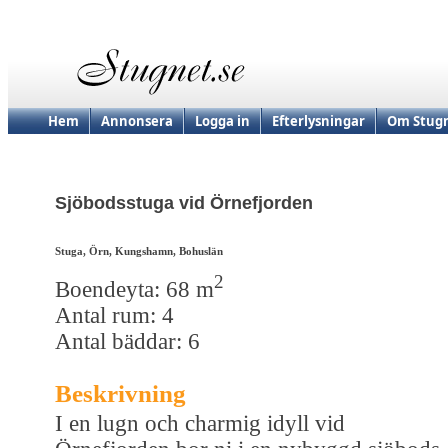
Hem
Annonsera
Logga in
Efterlysningar
Om Stugn
Sjöbodsstuga vid Örnefjorden
Stuga, Örn, Kungshamn, Bohuslän
2
Boendeyta: 68 m
Antal rum: 4
Antal bäddar: 6
Beskrivning
I en lugn och charmig idyll vid