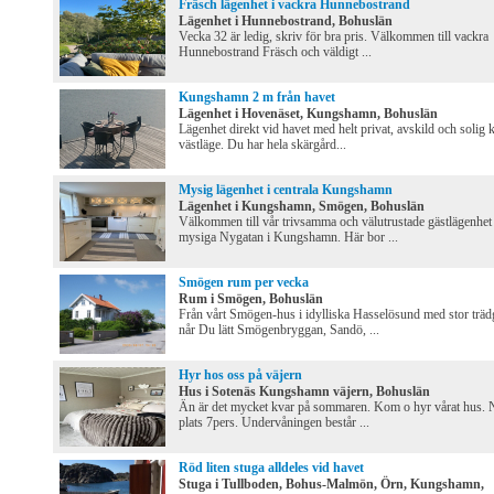
Fräsch lägenhet i vackra Hunnebostrand
Lägenhet i Hunnebostrand, Bohuslän
Vecka 32 är ledig, skriv för bra pris. Välkommen till vackra
Hunnebostrand Fräsch och väldigt ...
Kungshamn 2 m från havet
Lägenhet i Hovenäset, Kungshamn, Bohuslän
Lägenhet direkt vid havet med helt privat, avskild och solig k
västläge. Du har hela skärgård...
Mysig lägenhet i centrala Kungshamn
Lägenhet i Kungshamn, Smögen, Bohuslän
Välkommen till vår trivsamma och välutrustade gästlägenhet
mysiga Nygatan i Kungshamn. Här bor ...
Smögen rum per vecka
Rum i Smögen, Bohuslän
Från vårt Smögen-hus i idylliska Hasselösund med stor träd
når Du lätt Smögenbryggan, Sandö, ...
Hyr hos oss på väjern
Hus i Sotenäs Kungshamn väjern, Bohuslän
Än är det mycket kvar på sommaren. Kom o hyr vårat hus. N
plats 7pers. Undervåningen består ...
Röd liten stuga alldeles vid havet
Stuga i Tullboden, Bohus-Malmön, Örn, Kungshamn,