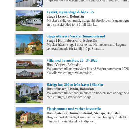
https://www.flickr.com/photos/124243539@N02/ Nu finns .
Lysekil, mysig stuga & båt v. 35-
Stuga i Lysekil, Bohuslän
Mycket trevlig och mysig stuga vid Brofjorden. Stugan ligge
en insynsskyddad tomt 1 mil från L...
Stuga uthyres i Vackra Hunnebostrand
Stuga i Hunnebostrand, Bohuslän
Mycket fräsch stuga i utkanten av Hunnebostrand. Lagom
semesterboende för familj 4-5 p. Storstu...
Villa med havutsikt v. 25 - 34 2026
Hus i Väjern, Bohuslän
Välkommen till att hyra vårat hus på Väjern sommaren 2026
blå villa vid ett lugnt villaområde...
Härligt hus 200 m från havet i Slussen
Hus i Slussen, Henån, Bohuslän
Välkommen till det härliga huset Solbacken som är högt belä
med ett lugnt, skyddat och soligt ...
Fjordsommar med vacker havsutsikt
Hus i Sotenäs, Hunnebostrand, Stensjö, Bohuslän
Högt och rofyllt beläget sommarhus med härlig fjordutsikt.
minuter till sandstrand och klippor...