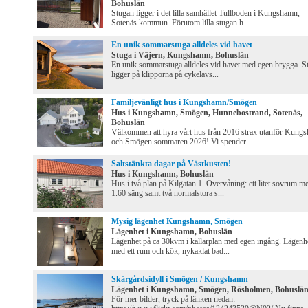
Bohuslän
Stugan ligger i det lilla samhället Tullboden i Kungshamn,
Sotenäs kommun. Förutom lilla stugan h...
En unik sommarstuga alldeles vid havet
Stuga i Väjern, Kungshamn, Bohuslän
En unik sommarstuga alldeles vid havet med egen brygga. S
ligger på klipporna på cykelavs...
Familjevänligt hus i Kungshamn/Smögen
Hus i Kungshamn, Smögen, Hunnebostrand, Sotenäs,
Bohuslän
Välkommen att hyra vårt hus från 2016 strax utanför Kung
och Smögen sommaren 2026! Vi spender...
Saltstänkta dagar på Västkusten!
Hus i Kungshamn, Bohuslän
Hus i två plan på Kilgatan 1. Övervåning: ett litet sovrum m
1.60 säng samt två normalstora s...
Mysig lägenhet Kungshamn, Smögen
Lägenhet i Kungshamn, Bohuslän
Lägenhet på ca 30kvm i källarplan med egen ingång. Lägenh
med ett rum och kök, nykaklat bad...
Skärgårdsidyll i Smögen / Kungshamn
Lägenhet i Kungshamn, Smögen, Rösholmen, Bohuslä
För mer bilder, tryck på länken nedan: