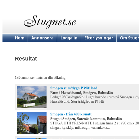
Hem
Annonsera
Logga in
Efterlysningar
Om Stugn
Resultat
130
annonser matchar din sökning.
Smögen rum/dygn P Wifi bad
Rum i Hasselösund, Smögen, Bohuslän
Ledigt! 950kr/dygn/2p! Lugnt boende i rum på Smögen i idy
Hasselösund. Stor trädgård m P! Hä...
Smögen - från 400 kr/natt
Stuga i Smögen, Sotenäs kommun, Bohuslän
STUGA UTHYRES/NATT. I stugan finns 2 st. (90 cm x 20
sängar, kylskåp, mikrougn, vattenkoka...