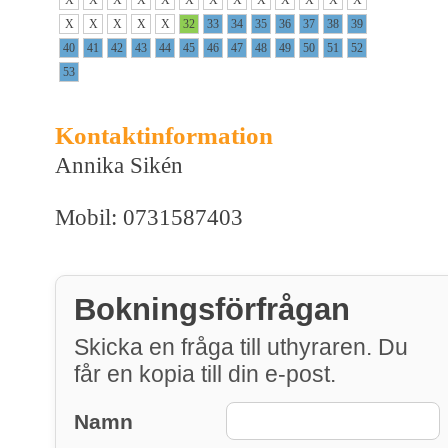
X
X
X
X
X
32
33
34
35
36
37
38
39
40
41
42
43
44
45
46
47
48
49
50
51
52
53
Kontaktinformation
Annika Sikén
Mobil: 0731587403
Bokningsförfrågan
Skicka en fråga till uthyraren. Du
får en kopia till din e-post.
Namn