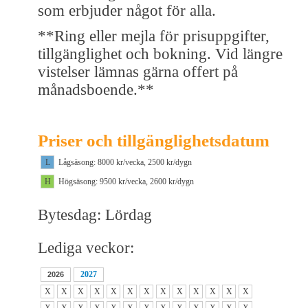
som erbjuder något för alla.
**Ring eller mejla för prisuppgifter,
tillgänglighet och bokning. Vid längre
vistelser lämnas gärna offert på
månadsboende.**
Priser och tillgänglighetsdatum
L
Lågsäsong: 8000 kr/vecka, 2500 kr/dygn
H
Högsäsong: 9500 kr/vecka, 2600 kr/dygn
Bytesdag: Lördag
Lediga veckor:
2027
2026
X
X
X
X
X
X
X
X
X
X
X
X
X
X
X
X
X
X
X
X
X
X
X
X
X
X