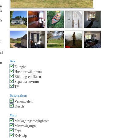
,
en
de
ch
ni
rl
Bas:
tt
El ingår
Husdjur välkomna
Rökning ej tillåten
Separata sovrum
TV
Bad/toalett:
Vattentoalett
Dusch
Mat:
Matlagningsmöjligheter
Microvågsugn
Frys
Kylskåp