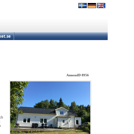
et.se
AnnonsID 8956
och
t
a