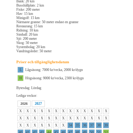
Bank: 20 km
Busshållplats: 2 km
Fiske: 200 meter
Hav: 15 km
Minigolf: 15 km
Närmaste granne: 50 meter endast en granne
Restaurang: 15 km
Ridning: 10 km
Simhall: 20 km
Sjö: 200 meter
Skog: 50 meter
Systembolag: 20 km
Vandringsleder: 50 meter
Priser och tillgänglighetsdatum
L
Lågsäsong: 7000 kr/vecka, 2000 kr/dygn
H
Högsäsong: 9000 kr/vecka, 2300 kr/dygn
Bytesdag: Lördag
Lediga veckor:
2027
2026
X
X
X
X
X
X
X
X
X
X
X
X
X
X
X
X
X
X
X
X
X
X
X
X
X
X
X
X
X
X
X
X
X
34
35
36
37
38
39
40
41
42
43
44
45
46
47
48
49
50
51
52