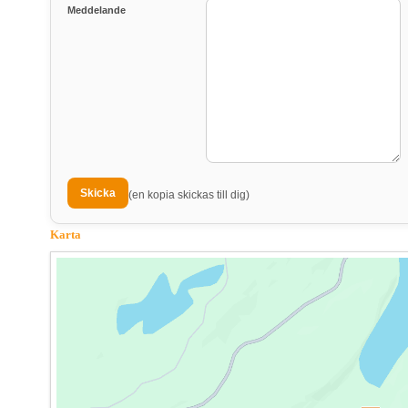
Meddelande
(en kopia skickas till dig)
Karta