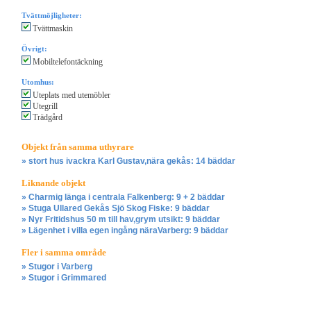
Tvättmöjligheter:
Tvättmaskin
Övrigt:
Mobiltelefontäckning
Utomhus:
Uteplats med utemöbler
Utegrill
Trädgård
Objekt från samma uthyrare
» stort hus ivackra Karl Gustav,nära gekås: 14 bäddar
Liknande objekt
» Charmig länga i centrala Falkenberg: 9 + 2 bäddar
» Stuga Ullared Gekås Sjö Skog Fiske: 9 bäddar
» Nyr Fritidshus 50 m till hav,grym utsikt: 9 bäddar
» Lägenhet i villa egen ingång näraVarberg: 9 bäddar
Fler i samma område
» Stugor i Varberg
» Stugor i Grimmared