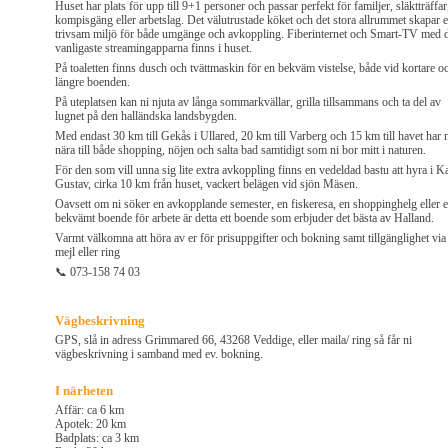
Huset har plats för upp till 9+1 personer och passar perfekt för familjer, släktträffar
kompisgäng eller arbetslag. Det välutrustade köket och det stora allrummet skapar 
trivsam miljö för både umgänge och avkoppling. Fiberinternet och Smart-TV med 
vanligaste streamingapparna finns i huset.
På toaletten finns dusch och tvättmaskin för en bekväm vistelse, både vid kortare o
längre boenden.
På uteplatsen kan ni njuta av långa sommarkvällar, grilla tillsammans och ta del av
lugnet på den halländska landsbygden.
Med endast 30 km till Gekås i Ullared, 20 km till Varberg och 15 km till havet har 
nära till både shopping, nöjen och salta bad samtidigt som ni bor mitt i naturen.
För den som vill unna sig lite extra avkoppling finns en vedeldad bastu att hyra i Ka
Gustav, cirka 10 km från huset, vackert belägen vid sjön Mäsen.
Oavsett om ni söker en avkopplande semester, en fiskeresa, en shoppinghelg eller e
bekvämt boende för arbete är detta ett boende som erbjuder det bästa av Halland.
Varmt välkomna att höra av er för prisuppgifter och bokning samt tillgänglighet via
mejl eller ring
📞 073-158 74 03
Vägbeskrivning
GPS, slå in adress Grimmared 66, 43268 Veddige, eller maila/ ring så får ni
vägbeskrivning i samband med ev. bokning.
I närheten
Affär: ca 6 km
Apotek: 20 km
Badplats: ca 3 km