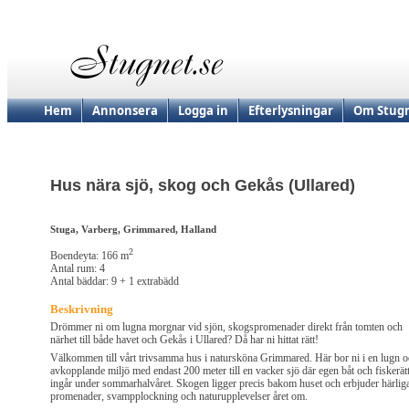
Hem
Annonsera
Logga in
Efterlysningar
Om Stugn
Hus nära sjö, skog och Gekås (Ullared)
Stuga, Varberg, Grimmared, Halland
2
Boendeyta: 166 m
Antal rum: 4
Antal bäddar: 9 + 1 extrabädd
Beskrivning
Drömmer ni om lugna morgnar vid sjön, skogspromenader direkt från tomten och
närhet till både havet och Gekås i Ullared? Då har ni hittat rätt!
Välkommen till vårt trivsamma hus i natursköna Grimmared. Här bor ni i en lugn 
avkopplande miljö med endast 200 meter till en vacker sjö där egen båt och fiskerät
ingår under sommarhalvåret. Skogen ligger precis bakom huset och erbjuder härlig
promenader, svampplockning och naturupplevelser året om.