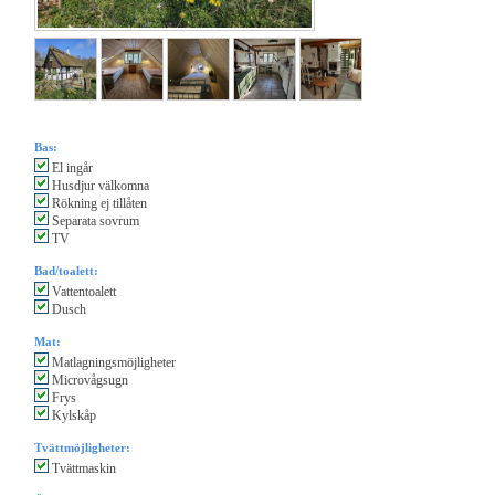
Bas:
El ingår
Husdjur välkomna
Rökning ej tillåten
Separata sovrum
TV
Bad/toalett:
Vattentoalett
Dusch
Mat:
Matlagningsmöjligheter
Microvågsugn
Frys
Kylskåp
Tvättmöjligheter:
Tvättmaskin