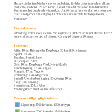
Huset erbjuder fem bäddar varav en dubbelsäng fördelat på tre rum och ett allrum
med soffa, matbord, TV och kamin. I köket finns det mesta förutom diskmaskin.
Badrummet har dusch och tvättmaskin. Utanför huset finns en altan som vetter mot
öster. I trädgården finns tillgång till ett lusthus med uteplats för kyliga kvällar.
Välkomna!
Vägbeskrivning
Utmed väg 19 kör mot Lillehem. Vid vägkorset i lillehem tar ni mot Hörröd. Efter 2
km ser ni huset snett upp till vänster. Kör upp på vägen ca 20 meter.
I närheten
Affär: 10 km Brösarp eller Degeberga. 30 km till Kristianstad.
Apotek: 10 km
Badplats: 8 km till havet
Busshållplats: 5 km
Golf: 10 km Degeberga-Vittskövle golfklubb
Kanotuthyrning: 17 km Yngsjö
Minigolf: 17 km Yngsjö
Restaurang: 5 km Maglehem
Simhall: Utomhusbassängäng i Degeberga 10 km
Skog: Runt omkring
Systembolag: 25 km Åhus
Vandringsleder: Runt knuten Skåneleden
Priser och tillgänglighetsdatum
L
Lågsäsong: 5500 kr/vecka, 1500 kr/dygn
H
Högsäsong: 7000 kr/vecka, 1500 kr/dygn