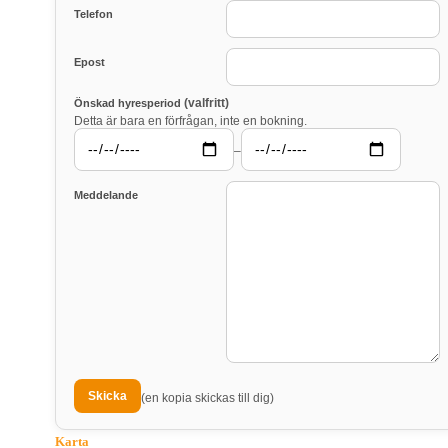
Telefon
Epost
(valfritt)
Önskad hyresperiod
Detta är bara en förfrågan, inte en bokning.
–
Meddelande
(en kopia skickas till dig)
Karta