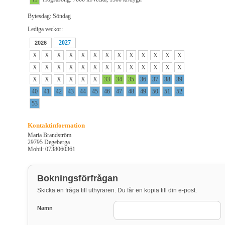
Bytesdag: Söndag
Lediga veckor:
2027
2026
X
X
X
X
X
X
X
X
X
X
X
X
X
X
X
X
X
X
X
X
X
X
X
X
X
X
X
X
X
X
X
X
33
34
35
36
37
38
39
40
41
42
43
44
45
46
47
48
49
50
51
52
53
Kontaktinformation
Maria Brandström
29795 Degeberga
Mobil: 0738060361
Bokningsförfrågan
Skicka en fråga till uthyraren. Du får en kopia till din e-post.
Namn