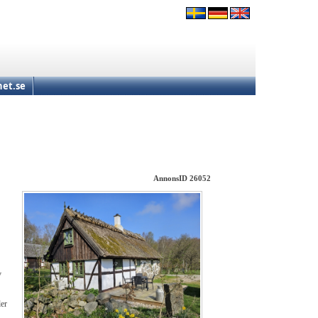
et.se
AnnonsID 26052
v
ler