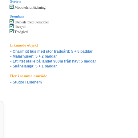
Övrigt:
Mobiltelefontäckning
Utomhus:
Uteplats med utemöbler
Utegrill
Trädgård
Liknande objekt
» Charmigt hus med stor trädgård: 5 + 5 bäddar
» Mälarhusen: 5 + 2 bäddar
» Ett litet ställe på landet 900m från hav: 5 bäddar
» Skånelänga: 5 + 1 bäddar
Fler i samma område
» Stugor i Lillehem