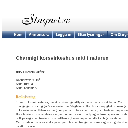
Hem
Annonsera
Logga in
Efterlysningar
Om Stugn
Charmigt korsvirkeshus mitt i naturen
Hus, Lillehem, Skåne
2
Boendeyta: 80 m
Antal rum: 4
Antal bäddar: 5
Beskrivning
Söker ni lugnet, naturen, havet och trevliga utflyktsmål är detta huset för er. Vårt
mysiga gårdshus ligger 5 km väster om Maglehem. Här finns möjlighet till många
olika aktiviteter. Utforska omgivningarna till fots eller med cykel, bada vid någon a
Hanöbuktens fina sandstränder, avnjut en picknick på ljunghedarna, spela en runda
golf på någon av traktens fina golfbanor, besök något av alla trevliga matställen.
Varför inte utmana varandra på ett parti boule i trädgården samtidigt som grillen hål
på att bli varm.