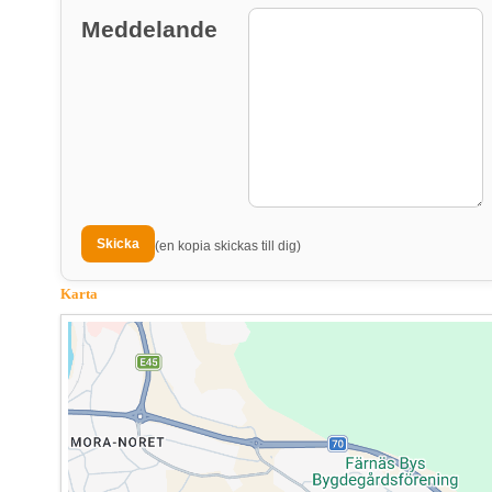
Meddelande
(en kopia skickas till dig)
Karta